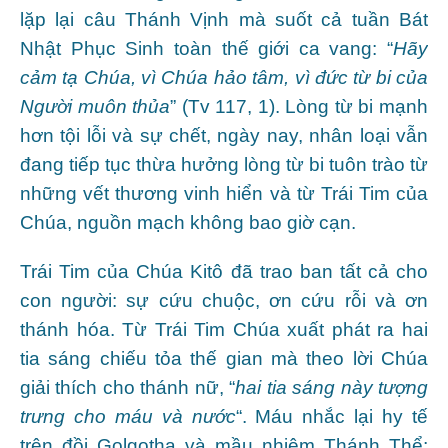
lặp lại câu Thánh Vịnh mà suốt cả tuần Bát
Nhật Phục Sinh toàn thế giới ca vang: “
Hãy
cảm tạ Chúa, vì Chúa hảo tâm, vì đức từ bi của
Người muôn thủa
” (Tv 117, 1). Lòng từ bi mạnh
hơn tội lỗi và sự chết, ngày nay, nhân loại vẫn
đang tiếp tục thừa hưởng lòng từ bi tuôn trào từ
những vết thương vinh hiển và từ Trái Tim của
Chúa, nguồn mạch không bao giờ cạn.
Trái Tim của Chúa Kitô đã trao ban tất cả cho
con người: sự cứu chuộc, ơn cứu rỗi và ơn
thánh hóa. Từ Trái Tim Chúa xuất phát ra hai
tia sáng chiếu tỏa thế gian mà theo lời Chúa
giải thích cho thánh nữ, “
hai tia sáng này tượng
trưng cho máu và nước
“. Máu nhắc lại hy tế
trên đồi Golgotha và mầu nhiệm Thánh Thể;