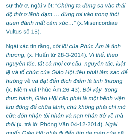
sự thờ ơ, ngài viết: “
Chúng ta đừng sa vào thái
độ thờ ơ lãnh đạm … đừng rơi vào trong thói
quen đánh mất cảm xúc…
” (x.Misericordiae
Vultus số 15).
Ngài xác tín rằng,
cốt lõi của Phúc Âm là tình
thương,
(x. Huấn từ 28-3-2014).
Vì thế, theo
nguyên tắc, tất cả mọi cơ cấu, nguyên tắc, luật
lệ và tổ chức của Giáo Hội đều phải làm sao để
hướng về và đạt đến đích điểm là tình thương
(x. Niềm vui Phúc Âm,26-43).
Bởi vậy, trong
thực hành, Giáo Hội cần phải là một bệnh viện
lưu động để chữa lành, chứ không phải chỉ mở
cửa đón nhận tội nhân và nạn nhân trở về mà
thôi
(x. trả lời Phỏng Vấn 04-12-2014).
Ngài
muốn Giáo Hội phải đi đến tận rìa mép của xã