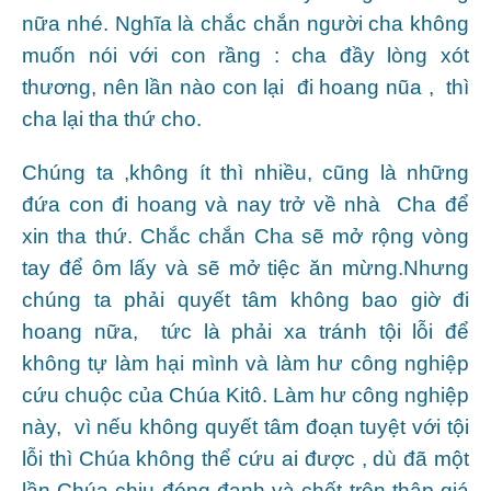
nữa nhé. Nghĩa là chắc chắn người cha không
muốn nói với con rầng : cha đầy lòng xót
thương, nên lần nào con lại đi hoang nũa , thì
cha lại tha thứ cho.
Chúng ta ,không ít thì nhiều, cũng là những
đứa con đi hoang và nay trở về nhà Cha để
xin tha thứ. Chắc chắn Cha sẽ mở rộng vòng
tay để ôm lấy và sẽ mở tiệc ăn mừng.Nhưng
chúng ta phải quyết tâm không bao giờ đi
hoang nữa, tức là phải xa tránh tội lỗi để
không tự làm hại mình và làm hư công nghiệp
cứu chuộc của Chúa Kitô. Làm hư công nghiệp
này, vì nếu không quyết tâm đoạn tuyệt với tội
lỗi thì Chúa không thể cứu ai được , dù đã một
lần Chúa chịu đóng đanh và chết trên thập giá