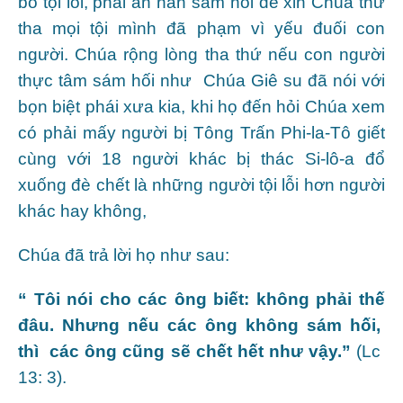
bó tội lỗi, phải ăn năn sám hối để xin Chúa thứ
tha mọi tội mình đã phạm vì yếu đuối con
người. Chúa rộng lòng tha thứ nếu con người
thực tâm sám hối như Chúa Giê su đã nói với
bọn biệt phái xưa kia, khi họ đến hỏi Chúa xem
có phải mấy người bị Tông Trấn Phi-la-Tô giết
cùng với 18 người khác bị thác Si-lô-a đổ
xuống đè chết là những người tội lỗi hơn người
khác hay không,
Chúa đã trả lời họ như sau:
“ Tôi nói cho các ông biết: không phải thế
đâu. Nhưng nếu các ông không sám hối,
thì các ông cũng sẽ chết hết như vậy.”
(Lc
13: 3).