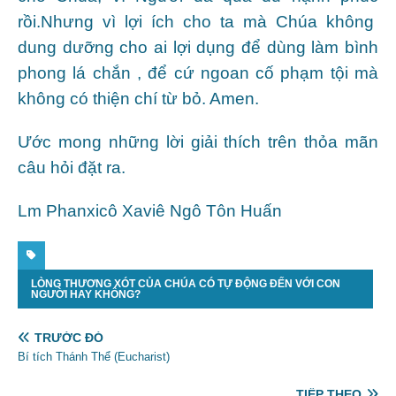
rồi.Nhưng vì lợi ích cho ta mà Chúa không
dung dưỡng cho ai lợi dụng để dùng làm bình
phong lá chắn , để cứ ngoan cố phạm tội mà
không có thiện chí từ bỏ. Amen.
Ước mong những lời giải thích trên thỏa mãn
câu hỏi đặt ra.
Lm Phanxicô Xaviê Ngô Tôn Huấn
LÒNG THƯƠNG XÓT CỦA CHÚA CÓ TỰ ĐỘNG ĐẾN VỚI CON
NGƯỜI HAY KHÔNG?
TRƯỚC ĐÓ
Bí tích Thánh Thể (Eucharist)
TIẾP THEO