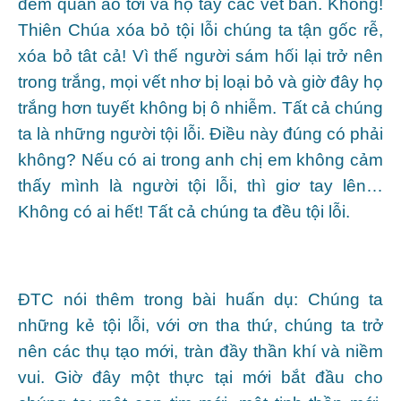
đem quần áo tới và họ tẩy các vết bẩn. Không!
Thiên Chúa xóa bỏ tội lỗi chúng ta tận gốc rễ,
xóa bỏ tât cả! Vì thế người sám hối lại trở nên
trong trắng, mọi vết nhơ bị loại bỏ và giờ đây họ
trắng hơn tuyết không bị ô nhiễm. Tất cả chúng
ta là những người tội lỗi. Điều này đúng có phải
không? Nếu có ai trong anh chị em không cảm
thấy mình là người tội lỗi, thì giơ tay lên…
Không có ai hết! Tất cả chúng ta đều tội lỗi.
ĐTC nói thêm trong bài huấn dụ: Chúng ta
những kẻ tội lỗi, với ơn tha thứ, chúng ta trở
nên các thụ tạo mới, tràn đầy thần khí và niềm
vui. Giờ đây một thực tại mới bắt đầu cho