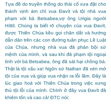
Tựa đề do truyền thống do thái cổ xưa đặt cho
thánh vịnh ám chỉ vua Đavít và tội nhà vua
phạm với bà Betsabea,vợ ông Urigia người
Híttít. Chúng ta biết rõ chuyện của vua Đavít,
được Thiên Chúa kều gọi chăn dắt và hướng
dẫn dân trên các con đường tuân phục Lề Luật
của Chúa, nhưng nhà vua đã phản bội sứ
mệnh của mình, và sau khi đã phạm tội ngoại
tình với bà Betsabea, ông đã sát hại chồng bà.
Thật là tội xấu xa! Ngôn sứ Nathan đã vén mở
tội của vua và giúp vua nhận ra lỗi lầm. Đây là
lúc giao hoà với Thiên Chúa trong việc xưng
thú tội lỗi của mình. Chính ở đây vua Đavít đã
khiêm tốn và cao cả! ĐTC nói: