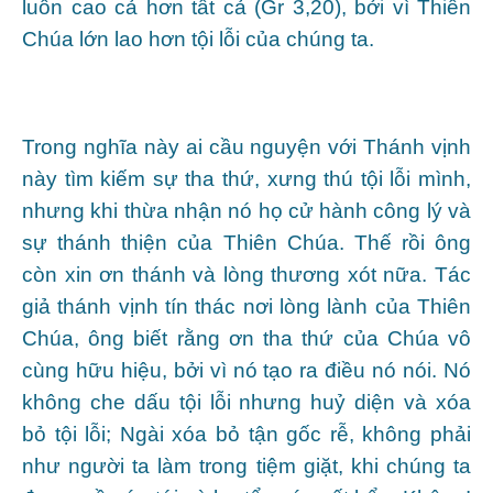
luôn cao cả hơn tất cả (Gr 3,20), bởi vì Thiên
Chúa lớn lao hơn tội lỗi của chúng ta.
Trong nghĩa này ai cầu nguyện với Thánh vịnh
này tìm kiếm sự tha thứ, xưng thú tội lỗi mình,
nhưng khi thừa nhận nó họ cử hành công lý và
sự thánh thiện của Thiên Chúa. Thế rồi ông
còn xin ơn thánh và lòng thương xót nữa. Tác
giả thánh vịnh tín thác nơi lòng lành của Thiên
Chúa, ông biết rằng ơn tha thứ của Chúa vô
cùng hữu hiệu, bởi vì nó tạo ra điều nó nói. Nó
không che dấu tội lỗi nhưng huỷ diện và xóa
bỏ tội lỗi; Ngài xóa bỏ tận gốc rễ, không phải
như người ta làm trong tiệm giặt, khi chúng ta