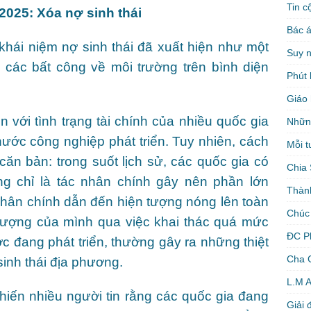
Tin c
025: Xóa nợ sinh thái
Bác á
khái niệm nợ sinh thái đã xuất hiện như một
Suy 
h các bất công về môi trường trên bình diện
Phút 
Giáo 
ền với tình trạng tài chính của nhiều quốc gia
Nhữn
ước công nghiệp phát triển. Tuy nhiên, cách
Mỗi t
căn bản: trong suốt lịch sử, các quốc gia có
Chia 
ng chỉ là tác nhân chính gây nên phần lớn
Thàn
nhân chính dẫn đến hiện tượng nóng lên toàn
Chúc
vượng của mình qua việc khai thác quá mức
ĐC P
ớc đang phát triển, thường gây ra những thiệt
Cha 
sinh thái địa phương.
L.M 
iến nhiều người tin rằng các quốc gia đang
Giải 