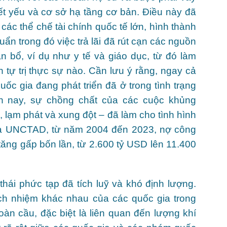
ết yếu và cơ sở hạ tầng cơ bản. Điều này đã
 các thể chế tài chính quốc tế lớn, hình thành
uẩn trong đó việc trả lãi đã rút cạn các nguồn
 bổ, ví dụ như y tế và giáo dục, từ đó làm
n tự trị thực sự nào. Cần lưu ý rằng, ngay cả
ốc gia đang phát triển đã ở trong tình trạng
n nay, sự chồng chất của các cuộc khủng
u, lạm phát và xung đột – đã làm cho tình hình
của UNCTAD, từ năm 2004 đến 2023, nợ công
tăng gấp bốn lần, từ 2.600 tỷ USD lên 11.400
hái phức tạp đã tích luỹ và khó định lượng.
ách nhiệm khác nhau của các quốc gia trong
àn cầu, đặc biệt là liên quan đến lượng khí