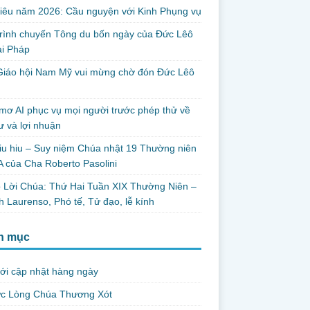
iêu năm 2026: Cầu nguyện với Kinh Phụng vụ
trình chuyến Tông du bốn ngày của Đức Lêô
ại Pháp
Giáo hội Nam Mỹ vui mừng chờ đón Đức Lêô
mơ AI phục vụ mọi người trước phép thử về
ư và lợi nhuận
iu hiu – Suy niệm Chúa nhật 19 Thường niên
 của Cha Roberto Pasolini
 Lời Chúa: Thứ Hai Tuần XIX Thường Niên –
 Laurenso, Phó tế, Tử đạo, lễ kính
h mục
ới cập nhật hàng ngày
ức Lòng Chúa Thương Xót