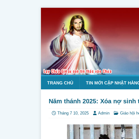
TRANG CHỦ
TIN MỚI CẬP NHẬT HÀN
Năm thánh 2025: Xóa nợ sinh 
Tháng 7 10, 2025
Admin
Giáo hội 