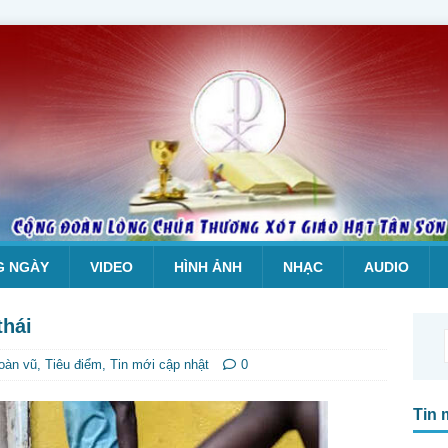
G NGÀY
VIDEO
HÌNH ẢNH
NHẠC
AUDIO
thái
hoàn vũ
,
Tiêu điểm
,
Tin mới cập nhật
0
Tin 