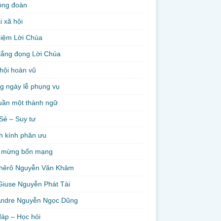
ộng đoàn
i xã hội
niệm Lời Chúa
lắng đọng Lời Chúa
hội hoàn vũ
g ngày lễ phụng vụ
uần một thành ngữ
Sẻ – Suy tư
h kính phân ưu
 mừng bổn mạng
hêrô Nguyễn Văn Khảm
Giuse Nguyễn Phát Tài
Andre Nguyễn Ngọc Dũng
đáp – Học hỏi