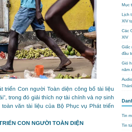
Mục t
Lịch 
XIV t
Các 
XIV
Giấc 
đầu t
Gió h
năm A
Audio
Thánh
 triển Con người Toàn diện công bố tài liệu
”, trong đó giải thích nợ tài chính và nợ sinh
Dan
à toàn văn tài liệu của Bộ Phục vụ Phát triển
Tin m
TRIỂN CON NGƯỜI TOÀN DIỆN
Tin t