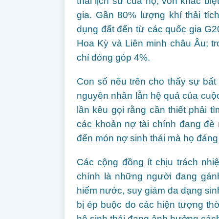
thải lịch sử của họ, vốn khác bi
gia. Gần 80% lượng khí thải tích
dụng đất đến từ các quốc gia G20
Hoa Kỳ và Liên minh châu Âu; tro
chỉ đóng góp 4%.
Con số nêu trên cho thấy sự bất
nguyên nhân lẫn hệ quả của cuộc 
lần kêu gọi rằng cần thiết phải 
các khoản nợ tài chính đang đè 
đến món nợ sinh thái mà họ đáng
Các cộng đồng ít chịu trách nhi
chính là những người đang gán
hiếm nước, suy giảm đa dạng sinh 
bị ép buộc do các hiện tượng thời
hệ sinh thái đang ảnh hưởng các