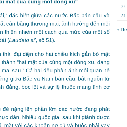
“Hai mặt của cùng một đồng xu”
24
ái,” đặc biệt giữa các nước Bắc bán cầu và
31
mất cân bằng thương mại, ảnh hưởng đến môi
« Th
ên thiên nhiên một cách quá mức của một số
ài (
Laudato si’
, số 51).
 thái đại diện cho hai chiều kích gắn bó mật
ở thành “hai mặt của cùng một đồng xu, đang
ệ mai sau.” Cả hai đều phản ánh mối quan hệ
xứng giữa Bắc và Nam bán cầu, bắt nguồn từ
nh đẳng, bóc lột và sự lệ thuộc mang tính cơ
 đè nặng lên phần lớn các nước đang phát
thực dân. Nhiều quốc gia, sau khi giành được
ối mặt với các khoản nợ cũ và buộc phải vay