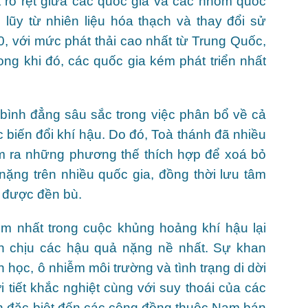
ệt rõ rệt giữa các quốc gia và các nhóm quốc
 lũy từ nhiên liệu hóa thạch và thay đổi sử
, với mức phát thải cao nhất từ Trung Quốc,
ng khi đó, các quốc gia kém phát triển nhất
 bình đẳng sâu sắc trong việc phân bổ về cả
biến đổi khí hậu. Do đó, Toà thánh đã nhiều
tìm ra những phương thế thích hợp để xoá bỏ
nặng trên nhiều quốc gia, đồng thời lưu tâm
 được đền bù.
ệm nhất trong cuộc khủng hoảng khí hậu lại
h chịu các hậu quả nặng nề nhất. Sự khan
học, ô nhiễm môi trường và tình trạng di dời
 tiết khắc nghiệt cùng với suy thoái của các
h đặc biệt đến các cộng đồng thuộc Nam bán