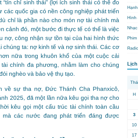
tín chỉ sinh thái” (lợi ích sinh thái có thể đo
Hạnh
ừ các quốc gia có nền công nghiệp phát triển
Hình
dù chỉ là phần nào cho món nợ tài chính mà
Nhạc
n cảnh đó, một bước đi thực tế có thể là việc
u nợ, công nhận sự tồn tại của hai hình thức
Phim 
i chúng ta: nợ kinh tế và nợ sinh thái. Các cơ
Radio
 hơn nữa trong khuôn khổ của một cuộc cải
Lịch
g tài chính đa phương, nhằm làm cho chúng
đói nghèo và bảo vệ thụ tạo.
Thá
nh về sự tha nợ, Đức Thánh Cha Phanxicô,
H
nh 2025, đã một lần nữa kêu gọi tha nợ cho
hời kêu gọi một cấu trúc tài chính toàn cầu
3
ái mà các nước đang phát triển đáng được
10
17