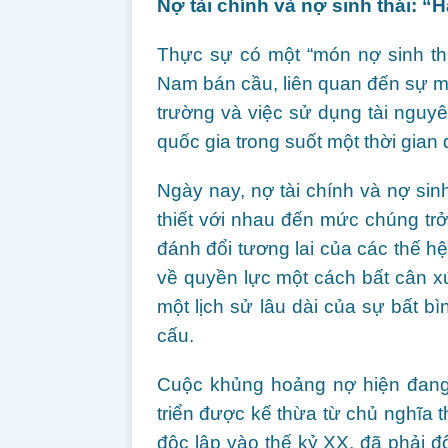
Nợ tài chính và nợ sinh thái: 
Thực sự có một “món nợ sinh th
Nam bán cầu, liên quan đến sự 
trường và việc sử dụng tài nguy
quốc gia trong suốt một thời gian d
Ngày nay, nợ tài chính và nợ sinh
thiết với nhau đến mức chúng tr
đánh đổi tương lai của các thế h
về quyền lực một cách bất cân 
một lịch sử lâu dài của sự bất bì
cấu.
Cuộc khủng hoảng nợ hiện đang
triển được kế thừa từ chủ nghĩa 
độc lập vào thế kỷ XX, đã phải đ