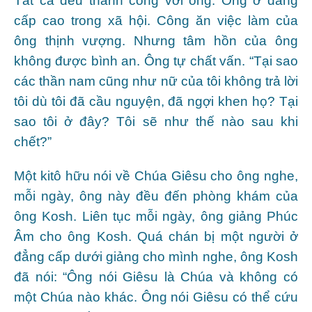
Tất cả đều thành công với ông. Ông ở đẳng
cấp cao trong xã hội. Công ăn việc làm của
ông thịnh vượng. Nhưng tâm hồn của ông
không được bình an. Ông tự chất vấn. “Tại sao
các thần nam cũng như nữ của tôi không trả lời
tôi dù tôi đã cầu nguyện, đã ngợi khen họ? Tại
sao tôi ở đây? Tôi sẽ như thế nào sau khi
chết?”
Một kitô hữu nói về Chúa Giêsu cho ông nghe,
mỗi ngày, ông này đều đến phòng khám của
ông Kosh. Liên tục mỗi ngày, ông giảng Phúc
Âm cho ông Kosh. Quá chán bị một người ở
đẳng cấp dưới giảng cho mình nghe, ông Kosh
đã nói: “Ông nói Giêsu là Chúa và không có
một Chúa nào khác. Ông nói Giêsu có thể cứu