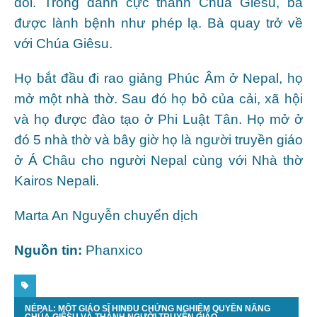
đổi. Trong danh cực thánh Chúa Giêsu, bà
được lành bệnh như phép lạ. Bà quay trở về
với Chúa Giêsu.
Họ bắt đầu đi rao giảng Phúc Âm ở Nepal, họ
mở một nhà thờ. Sau đó họ bỏ của cải, xã hội
và họ được đào tạo ở Phi Luật Tân. Họ mở ở
đó 5 nhà thờ và bây giờ họ là người truyền giáo
ở Á Châu cho người Nepal cùng với Nhà thờ
Kairos Nepali.
Marta An Nguyễn chuyển dịch
Nguồn tin:
Phanxico
NÉPAL: MỘT GIÁO SĨ HINĐU CHỨNG NGHIỆM QUYỀN NĂNG
CHÚA GIÊSU VÀ THÀNH NGƯỜI TRUYỀN GIÁO