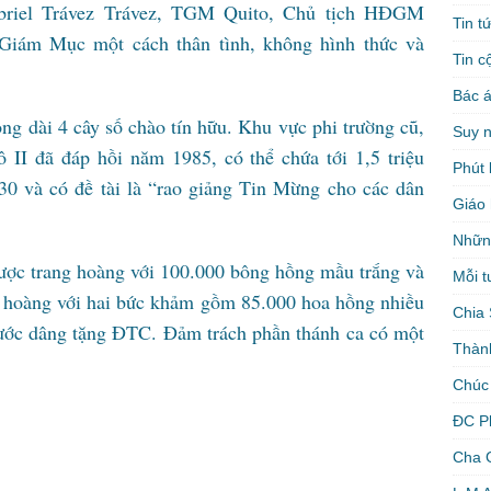
abriel Trávez Trávez, TGM Quito, Chủ tịch HĐGM
Tin t
Giám Mục một cách thân tình, không hình thức và
Tin c
Bác á
ng dài 4 cây số chào tín hữu. Khu vực phi trường cũ,
Suy 
 II đã đáp hồi năm 1985, có thể chứa tới 1,5 triệu
Phút 
 30 và có đề tài là “rao giảng Tin Mừng cho các dân
Giáo 
Nhữn
được trang hoàng với 100.000 bông hồng mầu trắng và
Mỗi t
g hoàng với hai bức khảm gồm 85.000 hoa hồng nhiều
Chia 
nước dâng tặng ĐTC. Đảm trách phần thánh ca có một
Thàn
Chúc
ĐC P
Cha 