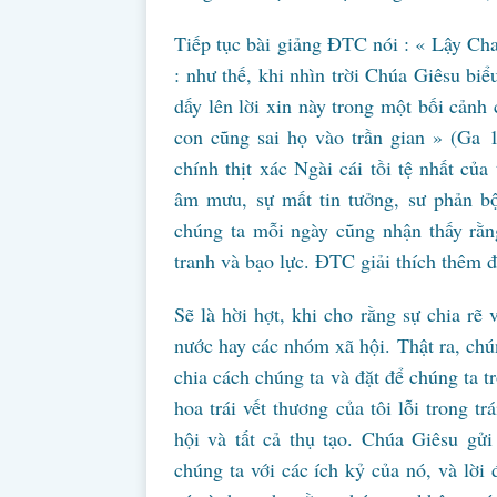
Tiếp tục bài giảng ĐTC nói : « Lậy Cha
: như thế, khi nhìn trời Chúa Giêsu b
dấy lên lời xin này trong một bối cảnh 
con cũng sai họ vào trần gian » (Ga 
chính thịt xác Ngài cái tồi tệ nhất của
âm mưu, sự mất tin tưởng, sư phản bộ
chúng ta mỗi ngày cũng nhận thấy rằn
tranh và bạo lực. ĐTC giải thích thêm 
Sẽ là hời hợt, khi cho rằng sự chia rẽ 
nước hay các nhóm xã hội. Thật ra, chún
chia cách chúng ta và đặt để chúng ta 
hoa trái vết thương của tôi lỗi trong t
hội và tất cả thụ tạo. Chúa Giêsu gửi
chúng ta với các ích kỷ của nó, và lời