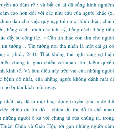
ruyền nó đâm rễ ; và bất cứ ai đã sống kinh nghiệm
cảm cao hơn đối với các nhu cầu của người khác (x,
t chiến đấu cho việc quy nạp trên mọi bình diện, chiến
n, bằng cách tránh các ích kỷ, bằng cách thăng tiến
húc đẩy sự cộng tác. « Cần tín thác con tim cho người
tin tưởng… Tin tưởng nơi tha nhân là một cái gì có
ng » (ibid., 244). Thật không thể nghĩ rằng sự hiệp
 khiến chúng ta giao chiến với nhau, tìm kiếm quyền
nh kinh tế. Và làm điều này trên vai của những người
uợc bệnh đỡ nhất, của những người không đánh mất đi
n nó bị tấn kích mỗi ngày.
p nhất này đã là một hoạt dộng truyền giáo « để thế
việc chiêu dụ tín đồ – chiêu dụ tín đồ là chế nhạo
t những người ở xa với chứng tá của chúng ta, trong
 Thiên Chúa và Giáo Hội, tới gần những người cảm