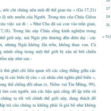
10
17
, ước chi chúng nên một để thế gian tin » (Ga 17,21)
iểu lộ ước muốn của Người. Trong tim của Chúa Giêsu
24
của việc sai đi : « Như Cha đã sai con vào trần gian,
31
17,18). Trong lúc này Chúa sống kinh nghiệm trong
 thế giới này, mà Ngài yêu thương đến điên dại : các
« Th
i, nhưng Ngài không lẩn trốn, không than van. Cả
g mình sống trong một thế giới bị xâu xé bởi chiến
điểm này như sau :
và thù ghét chỉ liên quan tới các căng thẳng giữa các
g là các biểu lộ của « cá nhân chủ nghĩa phổ biến »,
trong thế chống đối nhau (x. Niềm vui Tin Mừng, 99),
rái tim con người, mà các hậu quả cũng đổ ập trên xã
 chúng ta tới với chính thế giới này, đang thách đố
 đáp trả của chúng ta không phải là giả bộ như không