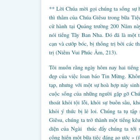
** Lời Chúa mời gọi chúng ta sống sự hi
thì thầm của Chúa Giêsu trong bữa Tiệ
cử hành tại Quảng trường 200 Năm này
nói tiếng Tây Ban Nha. Đó đã là một ti
cạn và cướp bóc, bị thống trị bởi các t
trị (Niềm Vui Phúc Âm, 213).
Tôi muốn rằng ngày hôm nay hai tiếng 
đẹp của việc loan báo Tin Mừng. Không
tạp, nhưng với một sự hoà hợp nảy sinh
cuộc sống của những người gặp gỡ Chú
thoát khỏi tội lỗi, khỏi sự buồn sầu, kh
khỏi ý thức bị lẻ loi. Chúng ta tụ tập
Giêsu, chúng ta trở thành một tiếng kêu
diện của Ngài thúc đẩy chúng ta tới 
cống hiến một bữa tiệc đáng ao ước » (i