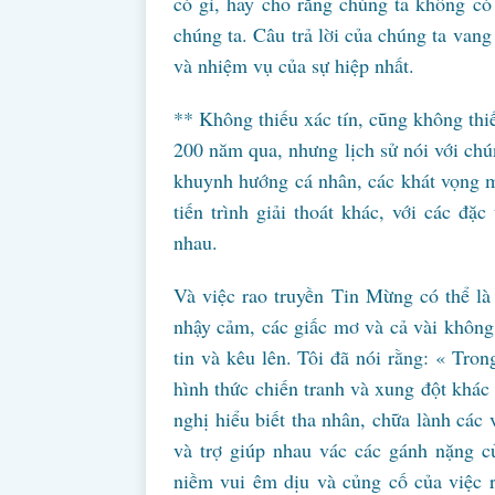
có gì, hay cho rằng chúng ta không có 
chúng ta. Câu trả lời của chúng ta van
và nhiệm vụ của sự hiệp nhất.
** Không thiếu xác tín, cũng không thi
200 năm qua, nhưng lịch sử nói với chún
khuynh hướng cá nhân, các khát vọng m
tiến trình giải thoát khác, với các đ
nhau.
Và việc rao truyền Tin Mừng có thể là
nhậy cảm, các giấc mơ và cả vài không 
tin và kêu lên. Tôi đã nói rằng: « Trong
hình thức chiến tranh và xung đột khác
nghị hiểu biết tha nhân, chữa lành các 
và trợ giúp nhau vác các gánh nặng củ
niềm vui êm dịu và củng cố của việc 