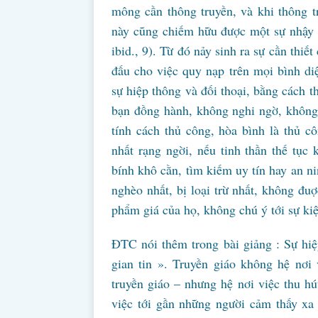
mông cần thông truyền, và khi thông t
này cũng chiếm hữu được một sự nhậy 
ibid., 9). Từ đó nảy sinh ra sự cần thiế
đấu cho việc quy nạp trên mọi bình diệ
sự hiệp thông và đối thoại, bằng cách t
bạn đồng hành, không nghi ngờ, không 
tính cách thủ công, hòa bình là thủ cô
nhất rạng ngời, nếu tinh thần thế tục
bính khô cằn, tìm kiếm uy tín hay an ni
nghèo nhất, bị loại trừ nhất, không đ
phẩm giá của họ, không chú ý tới sự kiệ
ĐTC nói thêm trong bài giảng : Sự hiệ
gian tin ». Truyền giáo không hệ nơi 
truyền giáo – nhưng hệ nơi việc thu hú
việc tới gần những người cảm thấy xa