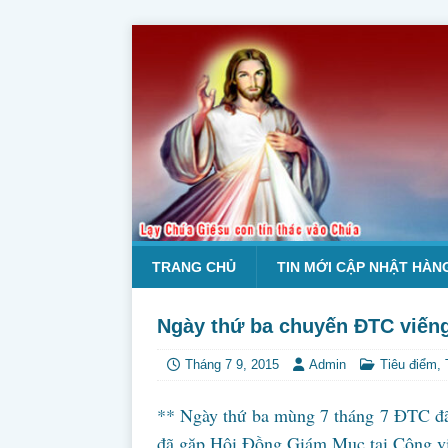
TRANG CHỦ
TIN MỚI CẬP NHẬT HÀN
Ngày thứ ba chuyến ĐTC viến
Tháng 7 9, 2015
Admin
Tiêu điểm
,
** Ngày thứ ba mùng 7 tháng 7 ĐTC đã
đã gặp Hội Đồng Giám Mục tại Công vi