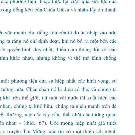
các phương tiện, hoặc thực tại vượt qúa sức lực của
g vọng tiếng kêu của Chúa Giêsu và nhận lấy ơn thánh
ếu sức mạnh cho tiếng kêu của tự do ùa nhập vào hơn
g ta rằng nó chỉ định đoạt, khi nó bỏ ra một bên các
ột quyền bính duy nhất, thiếu cảm thông đối với các
ặc tính khác nhau, nhưng không vì thế mà kình chống
 một phương tiện của sự hiệp nhất các khát vọng, sư
tưởng nữa. Chắc chắn nó là điều có thể, và chúng ta
 khi trên thế giới, tại một vài nước tái xuất hiện các
 nhau, chúng ta kitô hữu, chúng ta nhấn mạnh trên đề
vết thương, xây các cây cầu, thắt chặt các tương quan
a nhau » (ibid., 67). Ước mong hiệp nhất giả thiết
rao truyền Tin Mừng, xác tín có một thiện ích mênh