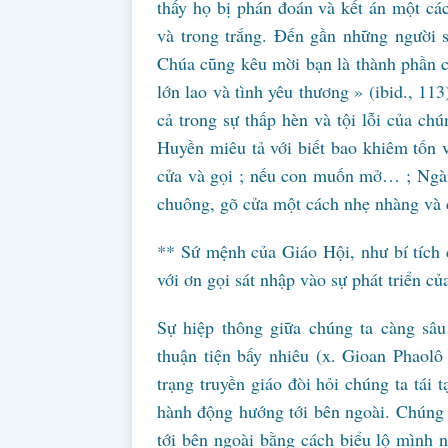
thấy họ bị phán đoán và kết án một các
và trong trắng. Đến gần những người s
Chúa cũng kêu mời bạn là thành phần c
lớn lao và tình yêu thương » (ibid., 11
cả trong sự thấp hèn và tội lỗi của ch
Huyền miêu tả với biết bao khiêm tốn 
cửa và gọi ; nếu con muốn mở… ; Ngà
chuông, gõ cửa một cách nhẹ nhàng và c
** Sứ mệnh của Giáo Hội, như bí tích c
với ơn gọi sát nhập vào sự phát triển của
Sự hiệp thông giữa chúng ta càng sâu
thuận tiện bấy nhiêu (x. Gioan Phaolô 
trạng truyền giáo đòi hỏi chúng ta tái 
hành động hướng tới bên ngoài. Chúng t
tới bên ngoài bằng cách biểu lộ mình 