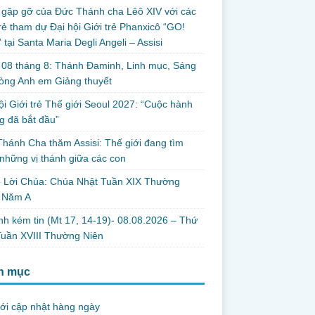
gặp gỡ của Đức Thánh cha Lêô XIV với các
rẻ tham dự Đại hội Giới trẻ Phanxicô “GO!
 tại Santa Maria Degli Angeli – Assisi
08 tháng 8: Thánh Đaminh, Linh mục, Sáng
òng Anh em Giảng thuyết
ội Giới trẻ Thế giới Seoul 2027: “Cuộc hành
 đã bắt đầu”
hánh Cha thăm Assisi: Thế giới đang tìm
những vị thánh giữa các con
o Lời Chúa: Chúa Nhật Tuần XIX Thường
, Năm A
nh kém tin (Mt 17, 14-19)- 08.08.2026 – Thứ
uần XVIII Thường Niên
h mục
ới cập nhật hàng ngày