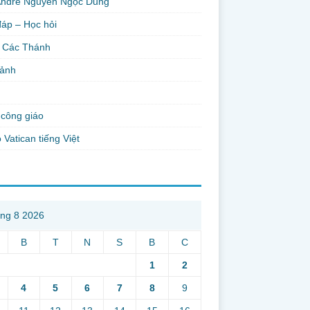
Andre Nguyễn Ngọc Dũng
đáp – Học hỏi
 Các Thánh
 ảnh
công giáo
 Vatican tiếng Việt
ng 8 2026
B
T
N
S
B
C
1
2
4
5
6
7
8
9