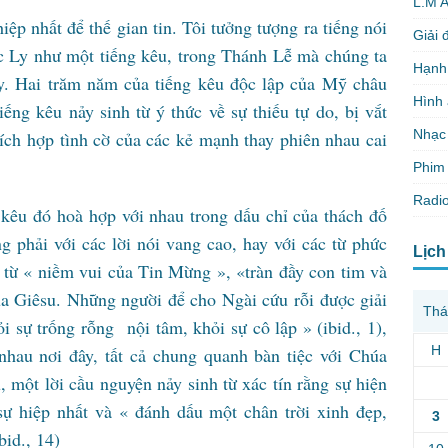
L.M 
ệp nhất để thế gian tin. Tôi tưởng tượng ra tiếng nói
Giải 
c Ly như một tiếng kêu, trong Thánh Lễ mà chúng ta
Hạnh
. Hai trăm năm của tiếng kêu độc lập của Mỹ châu
Hình
ếng kêu nảy sinh từ ý thức về sự thiếu tự do, bị vắt
Nhạc
hích hợp tình cờ của các kẻ mạnh thay phiên nhau cai
Phim 
Radio
kêu đó hoà hợp với nhau trong dấu chỉ của thách đố
 phải với các lời nói vang cao, hay với các từ phức
Lịch
 từ « niềm vui của Tin Mừng », «tràn đầy con tim và
a Giêsu. Những người để cho Ngài cứu rỗi được giải
Thá
ỏi sự trống rỗng nội tâm, khỏi sự cô lập » (ibid., 1),
H
 nhau nơi đây, tất cả chung quanh bàn tiệc với Chúa
, một lời cầu nguyện nảy sinh từ xác tín rằng sự hiện
sự hiệp nhất và « đánh dấu một chân trời xinh đẹp,
3
bid., 14)