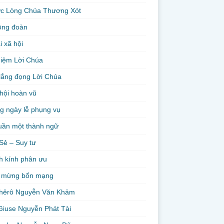
ức Lòng Chúa Thương Xót
ộng đoàn
i xã hội
niệm Lời Chúa
lắng đọng Lời Chúa
hội hoàn vũ
g ngày lễ phụng vụ
uần một thành ngữ
Sẻ – Suy tư
h kính phân ưu
 mừng bổn mạng
hêrô Nguyễn Văn Khảm
Giuse Nguyễn Phát Tài