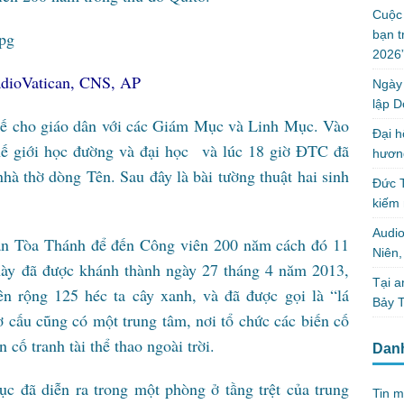
Cuộc 
bạn t
2026”
dioVatican, CNS, AP
Ngày 
lập D
 tế cho giáo dân với các Giám Mục và Linh Mục. Vào
Đại h
thế giới học đường và đại học và lúc 18 giờ ĐTC đã
hương
nhà thờ dòng Tên. Sau đây là bài tường thuật hai sinh
Đức T
kiếm 
Audi
ần Tòa Thánh để đến Công viên 200 năm cách đó 11
Niên
 này đã được khánh thành ngày 27 tháng 4 năm 2013,
Tại a
ên rộng 125 héc ta cây xanh, và đã được gọi là “lá
Bảy T
ơ cấu cũng có một trung tâm, nơi tổ chức các biến cố
 cố tranh tài thể thao ngoài trời.
Dan
đã diễn ra trong một phòng ở tầng trệt của trung
Tin m