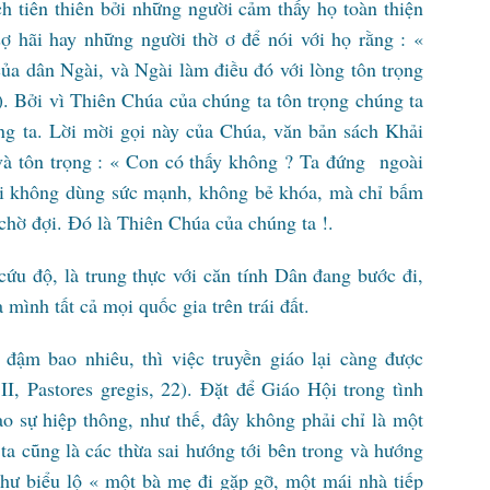
h tiên thiên bởi những người cảm thấy họ toàn thiện
ợ hãi hay những người thờ ơ để nói với họ rằng : «
ủa dân Ngài, và Ngài làm điều đó với lòng tôn trọng
3). Bởi vì Thiên Chúa của chúng ta tôn trọng chúng ta
úng ta. Lời mời gọi này của Chúa, văn bản sách Khải
và tôn trọng : « Con có thấy không ? Ta đứng ngoài
i không dùng sức mạnh, không bẻ khóa, mà chỉ bấm
hờ đợi. Đó là Thiên Chúa của chúng ta !.
ứu độ, là trung thực với căn tính Dân đang bước đi,
 mình tất cả mọi quốc gia trên trái đất.
 đậm bao nhiêu, thì việc truyền giáo lại càng được
II, Pastores gregis, 22). Đặt để Giáo Hội trong tình
tạo sự hiệp thông, như thế, đây không phải chỉ là một
a cũng là các thừa sai hướng tới bên trong và hướng
như biểu lộ « một bà mẹ đi gặp gỡ, một mái nhà tiếp