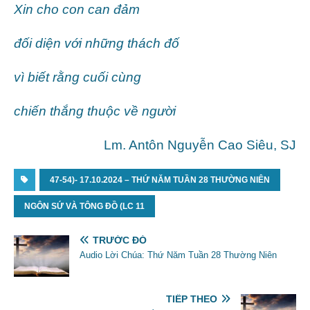
Xin cho con can đảm
đối diện với những thách đố
vì biết rằng cuối cùng
chiến thắng thuộc về người
Lm. Antôn Nguyễn Cao Siêu, SJ
47-54)- 17.10.2024 – THỨ NĂM TUẦN 28 THƯỜNG NIÊN
NGÔN SỨ VÀ TÔNG ĐỒ (LC 11
TRƯỚC ĐÓ
Audio Lời Chúa: Thứ Năm Tuần 28 Thường Niên
TIẾP THEO