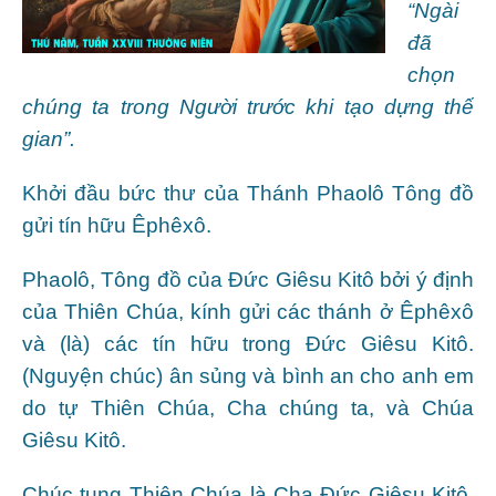
“Ngài
đã
chọn
chúng ta trong Người trước khi tạo dựng thế
gian”.
Khởi đầu bức thư của Thánh Phaolô Tông đồ
gửi tín hữu Êphêxô.
Phaolô, Tông đồ của Ðức Giêsu Kitô bởi ý định
của Thiên Chúa, kính gửi các thánh ở Êphêxô
và (là) các tín hữu trong Ðức Giêsu Kitô.
(Nguyện chúc) ân sủng và bình an cho anh em
do tự Thiên Chúa, Cha chúng ta, và Chúa
Giêsu Kitô.
Chúc tụng Thiên Chúa là Cha Ðức Giêsu Kitô,