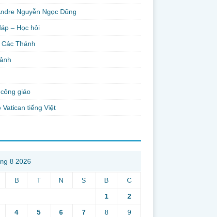
Andre Nguyễn Ngọc Dũng
đáp – Học hỏi
 Các Thánh
 ảnh
công giáo
 Vatican tiếng Việt
ng 8 2026
B
T
N
S
B
C
1
2
4
5
6
7
8
9