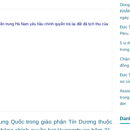
Dòng
KHẤN
ngày
iền trung
Hà Nam yêu
hầu chính quyền trả lại đất đã tịch thu của
Đức T
Pêru
5 vị 
trong
Chân 
đồng 
Đức T
sứ c
Assis
tron
đời
Dan
ung Quốc trong giáo phận Tín Dương thuộc