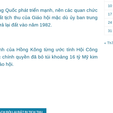
10
ung Quốc phát triển mạnh, nên các quan chức
17
t tịch thu của Giáo hội mặc dù ủy ban trung
24
ả lại đất vào năm 1982.
31
« Th
nh của Hồng Kông từng ước tính Hội Công
 chính quyền đã bỏ túi khoảng 16 tỷ Mỹ kim
áo hội.
H ĐÒI LẠI ĐẤT BỊ TỊCH THU