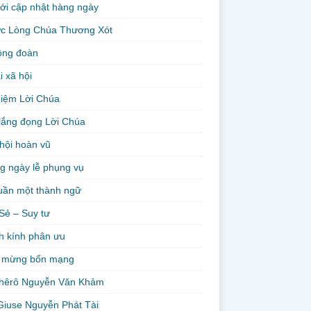
ới cập nhật hàng ngày
ức Lòng Chúa Thương Xót
ộng đoàn
i xã hội
niệm Lời Chúa
lắng đọng Lời Chúa
hội hoàn vũ
g ngày lễ phụng vụ
uần một thành ngữ
Sẻ – Suy tư
h kính phân ưu
 mừng bổn mạng
hêrô Nguyễn Văn Khảm
Giuse Nguyễn Phát Tài