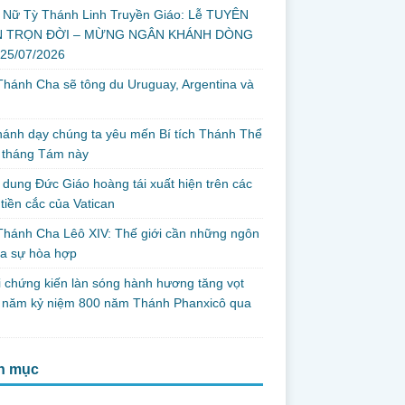
 Nữ Tỳ Thánh Linh Truyền Giáo: Lễ TUYÊN
 TRỌN ĐỜI – MỪNG NGÂN KHÁNH DÒNG
 25/07/2026
hánh Cha sẽ tông du Uruguay, Argentina và
thánh dạy chúng ta yêu mến Bí tích Thánh Thể
 tháng Tám này
dung Đức Giáo hoàng tái xuất hiện trên các
tiền cắc của Vatican
hánh Cha Lêô XIV: Thế giới cần những ngôn
ủa sự hòa hợp
i chứng kiến làn sóng hành hương tăng vọt
g năm kỷ niệm 800 năm Thánh Phanxicô qua
h mục