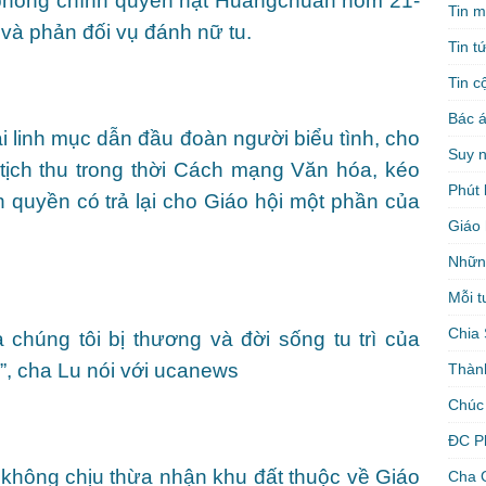
phòng chính quyền hạt Huangchuan hôm 21-
Tin m
i và phản đối vụ đánh nữ tu.
Tin t
Tin c
Bác á
i linh mục dẫn đầu đoàn người biểu tình, cho
Suy 
 tịch thu trong thời Cách mạng Văn hóa, kéo
Phút 
 quyền có trả lại cho Giáo hội một phần của
Giáo 
Nhữn
Mỗi t
Chia 
 chúng tôi bị thương và đời sống tu trì của
g”, cha Lu nói với ucanews
Thàn
Chúc
ĐC P
không chịu thừa nhận khu đất thuộc về Giáo
Cha 