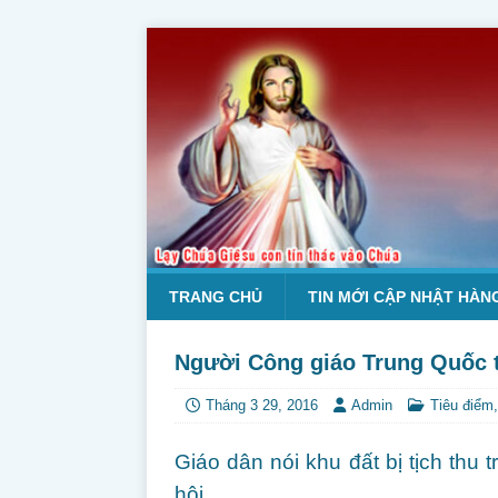
TRANG CHỦ
TIN MỚI CẬP NHẬT HÀN
Người Công giáo Trung Quốc tì
Tháng 3 29, 2016
Admin
Tiêu điểm
Giáo dân nói khu đất bị tịch thu
hội