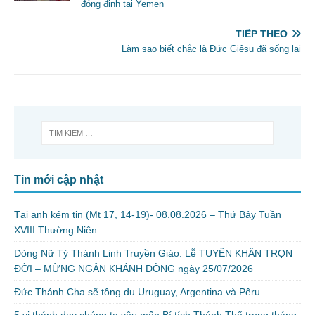
đóng đinh tại Yemen
TIẾP THEO
Làm sao biết chắc là Đức Giêsu đã sống lại
Tin mới cập nhật
Tại anh kém tin (Mt 17, 14-19)- 08.08.2026 – Thứ Bảy Tuần
XVIII Thường Niên
Dòng Nữ Tỳ Thánh Linh Truyền Giáo: Lễ TUYÊN KHẤN TRỌN
ĐỜI – MỪNG NGÂN KHÁNH DÒNG ngày 25/07/2026
Đức Thánh Cha sẽ tông du Uruguay, Argentina và Pêru
5 vị thánh dạy chúng ta yêu mến Bí tích Thánh Thể trong tháng