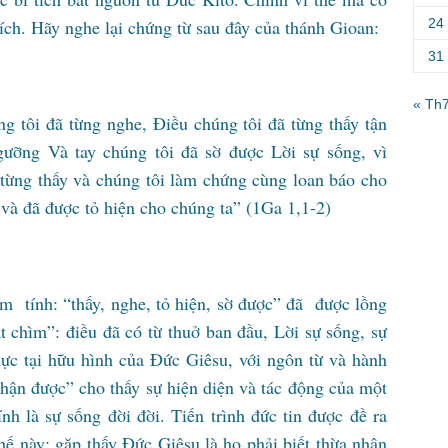
24
tích. Hãy nghe lại chứng từ sau đây của thánh Gioan:
31
« Th
g tôi đã từng nghe, Điều chúng tôi đã từng thấy tận
ưỡng Và tay chúng tôi đã sờ được Lời sự sống, vì
 từng thấy và chúng tôi làm chứng cùng loan báo cho
và đã được tỏ hiện cho chúng ta” (1Ga 1,1-2)
ảm tính: “thấy, nghe, tỏ hiện, sờ được” đã được lồng
 chìm”: điều đã có từ thuở ban đầu, Lời sự sống, sự
ực tại hữu hình của Đức Giêsu, với ngôn từ và hành
hận được” cho thấy sự hiện diện và tác động của một
nh là sự sống đời đời. Tiến trình đức tin được đề ra
hế này: gặp thấy Đức Giêsu là họ phải biết thừa nhận