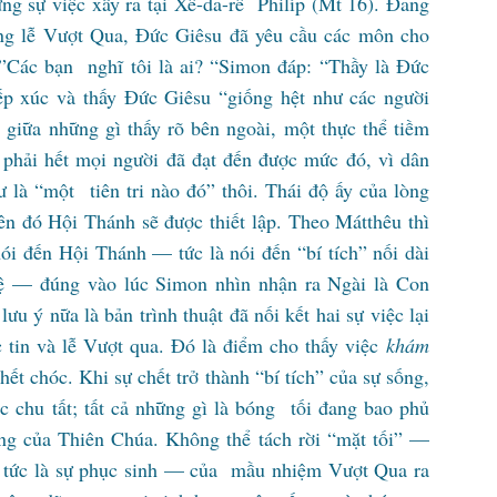
ững sự việc xẩy ra tại Xê-da-rê Philíp (Mt 16). Đang
ng lễ Vượt Qua, Đức Giêsu đã yêu cầu các môn cho
:”Các bạn nghĩ tôi là ai? “Simon đáp: “Thầy là Đức
p xúc và thấy Đức Giêsu “giống hệt như các người
giữa những gì thấy rõ bên ngoài, một thực thể tiềm
 phải hết mọi người đã đạt đến được mức đó, vì dân
 là “một tiên tri nào đó” thôi. Thái độ ấy của lòng
rên đó Hội Thánh sẽ được thiết lập. Theo Mátthêu thì
ói đến Hội Thánh — tức là nói đến “bí tích” nối dài
hệ — đúng vào lúc Simon nhìn nhận ra Ngài là Con
 ý nữa là bản trình thuật đã nối kết hai sự việc lại
 tin và lễ Vượt qua. Đó là điểm cho thấy việc
khám
ết chóc. Khi sự chết trở thành “bí tích” của sự sống,
c chu tất; tất cả những gì là bóng tối đang bao phủ
áng của Thiên Chúa. Không thể tách rời “mặt tối” —
 tức là sự phục sinh — của mầu nhiệm Vượt Qua ra