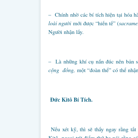
– Chính nhờ các bí tích hiện tại hóa 
loài người
mới được “hiến tế” (
sacram
Người nhận lấy.
– Là những khí cụ nắn đúc nên bản sắc
cộng đồng,
một “đoàn thể” có thể nhận
Đức Kitô Bí Tích.
Nếu xét kỹ, thì sẽ thấy ngay rằng tấ
Kitô, ngoại trừ điểm thứ ba nói rằng c