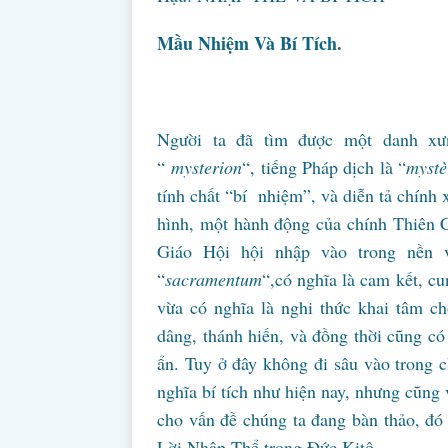
Mầu Nhiệm Và Bí Tích.
Người ta đã tìm được một danh xưn
“
mysterion
“, tiếng Pháp dịch là “
mystè
tính chất “bí nhiệm”, và diễn tả chính 
hình, một hành động của chính Thiên C
Giáo Hội hội nhập vào trong nền v
“
sacramentum
“,có nghĩa là cam kết, cu
vừa có nghĩa là nghi thức khai tâm c
dâng, thánh hiến, và đồng thời cũng có 
ẩn. Tuy ở đây không đi sâu vào trong ch
nghĩa bí tích như hiện nay, nhưng cũng 
cho vấn đề chúng ta đang bàn thảo, đó 
Lời Nhập Thể trong Đức Kitô.