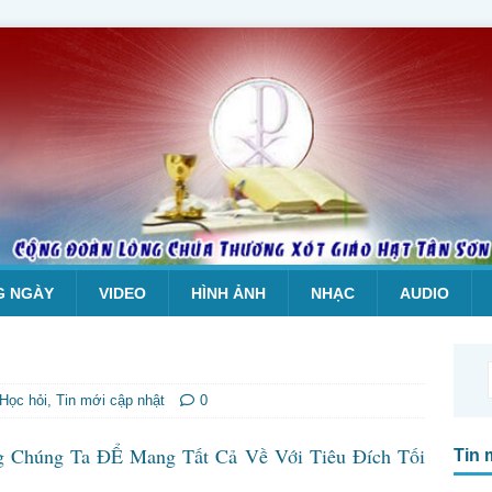
G NGÀY
VIDEO
HÌNH ẢNH
NHẠC
AUDIO
 Học hỏi
,
Tin mới cập nhật
0
g Chúng Ta ĐỂ Mang Tất Cả Về Với Tiêu Đích Tối
Tin 