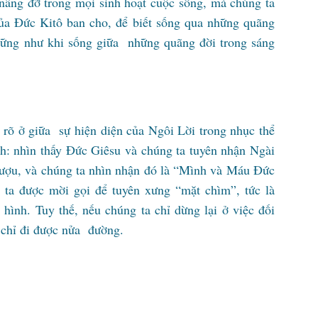
 nâng đỡ trong mọi sinh hoạt cuộc sống, mà chúng ta
a Đức Kitô ban cho, để biết sống qua những quãng
 vững như khi sống giữa những quãng đời trong sáng
t rõ ở giữa sự hiện diện của Ngôi Lời trong nhục thể
ích: nhìn thấy Đức Giêsu và chúng ta tuyên nhận Ngài
rượu, và chúng ta nhìn nhận đó là “Mình và Máu Đức
g ta được mời gọi để tuyên xưng “mặt chìm”, tức là
 hình. Tuy thế, nếu chúng ta chỉ dừng lại ở việc đối
i chỉ đi được nửa đường.