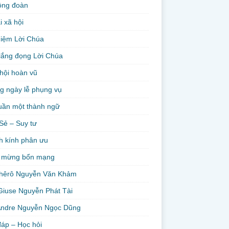
ộng đoàn
i xã hội
niệm Lời Chúa
lắng đọng Lời Chúa
hội hoàn vũ
g ngày lễ phụng vụ
uần một thành ngữ
Sẻ – Suy tư
h kính phân ưu
 mừng bổn mạng
hêrô Nguyễn Văn Khảm
Giuse Nguyễn Phát Tài
Andre Nguyễn Ngọc Dũng
đáp – Học hỏi