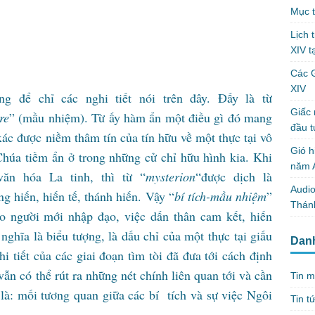
Mục t
Lịch 
XIV t
Các 
XIV
g để chỉ các nghi tiết nói trên đây. Đấy là từ
Giấc 
re
” (mầu nhiệm). Từ ấy hàm ẩn một điều gì đó mang
đầu t
xác được niềm thâm tín của tín hữu về một thực tại vô
Gió h
húa tiềm ẩn ở trong những cử chỉ hữu hình kia. Khi
năm A
ăn hóa La tinh, thì từ “
mysterion
“được dịch là
Audio
ng hiến, hiến tế, thánh hiến. Vậy “
bí tích-mầu nhiệm
”
Thánh
ho người mới nhập đạo, việc dấn thân cam kết, hiến
nghĩa là biểu tượng, là dấu chỉ của một thực tại giấu
Dan
i tiết của các giai đoạn tìm tòi đã đưa tới cách định
vẫn có thể rút ra những nét chính liên quan tới và cần
Tin m
là: mối tương quan giữa các bí tích và sự việc Ngôi
Tin t