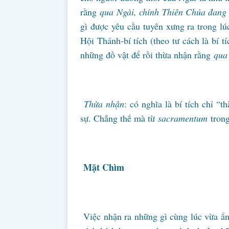
rằng
qua Ngài, chính Thiên Chúa đang h
gì được yêu cầu tuyên xưng ra trong lúc
Hội Thánh-bí tích (theo tư cách là bí 
những đồ vật để rồi thừa nhận rằng
qua 
Thừa nhận
: có nghĩa là bí tích chỉ “
sự. Chẳng thế mà từ
sacramentum
trong
Mặt Chìm
Việc nhận ra những gì cùng lúc vừa ẩ