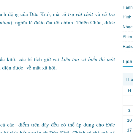
Hạnh
hành động của Đức Kitô, mà
vũ trụ vật chất
và
vũ trụ
Hình
entum
), nghĩa là được đạt tới chính Thiên Chúa, được
Nhạc
Phim 
Radio
 kitô, các bí tích giữ vai
kiến tạo và biểu thị một
Lịch
 diện được về mặt xã hội.
Thá
H
3
10
t cả các điểm trên đây đều có thể áp dụng cho Đức
17
ác bí tích bắt nguồn từ Đức Kitô. Chính vì thế mà có