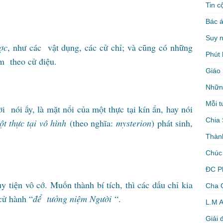
Tin c
Bác á
Suy 
ợc
, như các vật dụng, các cử chỉ; và cũng có những
Phút 
èm theo cử điệu.
Giáo 
Nhữn
Mỗi t
 nói ấy, là mặt nổi của một thực tại kín ẩn, hay nói
Chia 
t thực tại vô hình
(theo nghĩa:
mysterion
) phát sinh,
Thàn
Chúc
ĐC P
y tiện vô cớ. Muốn thành bí tích, thì các dấu chỉ kia
Cha 
cử hành “
để tưởng niệm Người
“.
L.M 
Giải 