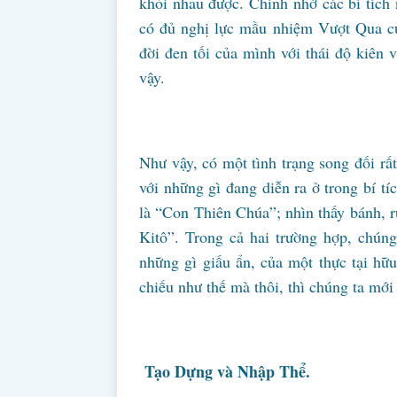
khỏi nhau được. Chính nhờ các bí tích
có đủ nghị lực mầu nhiệm Vượt Qua củ
đời đen tối của mình với thái độ kiên
vậy.
Như vậy, có một tình trạng song đối rấ
với những gì đang diễn ra ở trong bí t
là “Con Thiên Chúa”; nhìn thấy bánh, 
Kitô”. Trong cả hai trường hợp, chún
những gì giấu ẩn, của một thực tại hữu
chiếu như thế mà thôi, thì chúng ta mớ
Tạo Dựng và Nhập Thể.