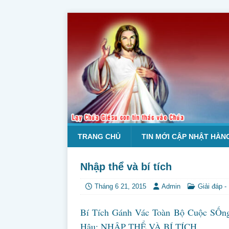
TRANG CHỦ
TIN MỚI CẬP NHẬT HÀN
Nhập thể và bí tích
Tháng 6 21, 2015
Admin
Giải đáp -
Bí Tích Gánh Vác Toàn Bộ Cuộc SỐn
Hậu: NHẬP THỂ VÀ BÍ TÍCH