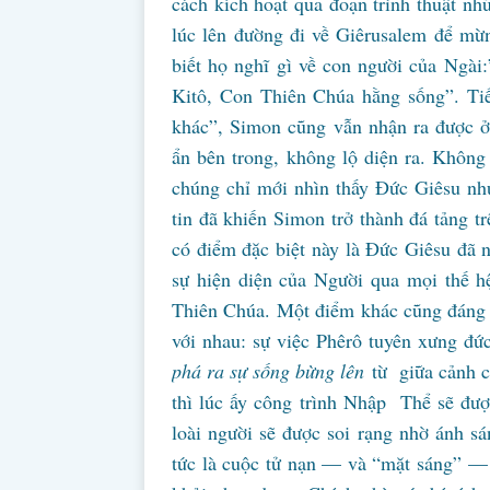
cách kích hoạt qua đoạn trình thuật nh
lúc lên đường đi về Giêrusalem để mừ
biết họ nghĩ gì về con người của Ngài
Kitô, Con Thiên Chúa hằng sống”. Tiế
khác”, Simon cũng vẫn nhận ra được ở 
ẩn bên trong, không lộ diện ra. Không
chúng chỉ mới nhìn thấy Đức Giêsu như
tin đã khiến Simon trở thành đá tảng t
có điểm đặc biệt này là Đức Giêsu đã n
sự hiện diện của Người qua mọi thế 
Thiên Chúa. Một điểm khác cũng đáng lưu
với nhau: sự việc Phêrô tuyên xưng đức
phá ra sự sống bừng lên
từ giữa cảnh ch
thì lúc ấy công trình Nhập Thể sẽ đượ
loài người sẽ được soi rạng nhờ ánh s
tức là cuộc tử nạn — và “mặt sáng” —