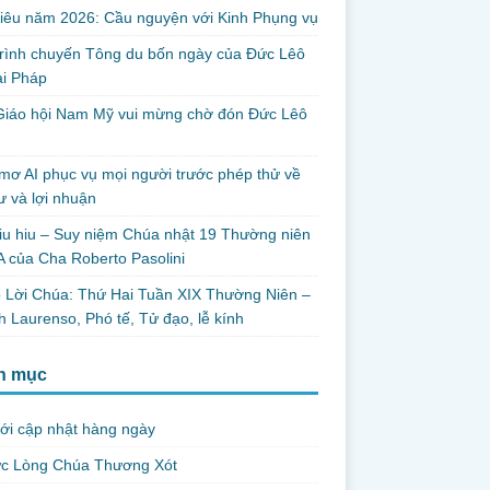
iêu năm 2026: Cầu nguyện với Kinh Phụng vụ
trình chuyến Tông du bốn ngày của Đức Lêô
ại Pháp
Giáo hội Nam Mỹ vui mừng chờ đón Đức Lêô
mơ AI phục vụ mọi người trước phép thử về
ư và lợi nhuận
iu hiu – Suy niệm Chúa nhật 19 Thường niên
 của Cha Roberto Pasolini
 Lời Chúa: Thứ Hai Tuần XIX Thường Niên –
 Laurenso, Phó tế, Tử đạo, lễ kính
h mục
ới cập nhật hàng ngày
ức Lòng Chúa Thương Xót