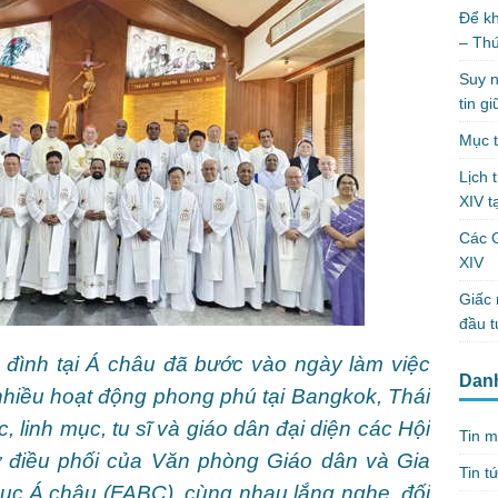
Để kh
– Th
Suy n
tin g
Mục t
Lịch 
XIV t
Các 
XIV
Giấc 
đầu t
 đình tại Á châu đã bước vào ngày làm việc
Dan
nhiều hoạt động phong phú tại Bangkok, Thái
, linh mục, tu sĩ và giáo dân đại diện các Hội
Tin m
 điều phối của Văn phòng Giáo dân và Gia
Tin t
ục Á châu (FABC), cùng nhau lắng nghe, đối