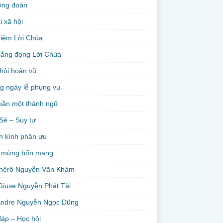
ộng đoàn
i xã hội
niệm Lời Chúa
lắng đọng Lời Chúa
hội hoàn vũ
g ngày lễ phụng vụ
uần một thành ngữ
Sẻ – Suy tư
h kính phân ưu
 mừng bổn mạng
hêrô Nguyễn Văn Khảm
Giuse Nguyễn Phát Tài
Andre Nguyễn Ngọc Dũng
đáp – Học hỏi