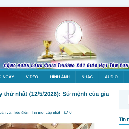
G NGÀY
VIDEO
HÌNH ẢNH
NHẠC
AUDIO
y thứ nhất (12/5/2026): Sứ mệnh của gia
hoàn vũ
,
Tiêu điểm
,
Tin mới cập nhật
0
Tin 