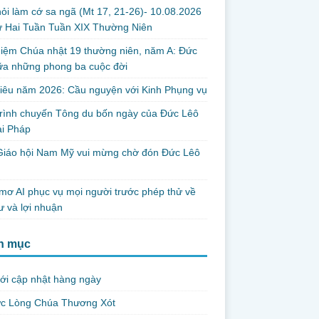
ỏi làm cớ sa ngã (Mt 17, 21-26)- 10.08.2026
ứ Hai Tuần Tuần XIX Thường Niên
iệm Chúa nhật 19 thường niên, năm A: Đức
iữa những phong ba cuộc đời
iêu năm 2026: Cầu nguyện với Kinh Phụng vụ
trình chuyến Tông du bốn ngày của Đức Lêô
ại Pháp
Giáo hội Nam Mỹ vui mừng chờ đón Đức Lêô
mơ AI phục vụ mọi người trước phép thử về
ư và lợi nhuận
h mục
ới cập nhật hàng ngày
ức Lòng Chúa Thương Xót