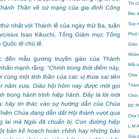
Tin c
 Thánh Thần về sứ mạng của gia đình Công
Bác á
Suy 
thứ nhất với Thánh lễ của ngày thứ Ba, tuần
Phút 
rcisius Isao Kikuchi, Tổng Giám mục Tổng
 Quốc tế chủ tế.
Giáo 
Nhữn
ắc đến mẫu gương truyền giáo của Thánh
Mỗi t
à nhấn mạnh rằng:
“
Chính trong thời điểm này,
Chia 
 cùng một tinh thần của các vị thừa sai tiên
Thàn
r năm xưa, Giáo hội hôm nay được mời gọi
h trong hành trình hiệp hành. Đây là lời mời
Chúc
a: hãy tín thác vào sự hướng dẫn của Chúa
ĐC P
Thiên Chúa đang dẫn dắt Hội thánh vượt qua
Cha 
 lai mà Ngài đã chuẩn bị. Con đường hiệp
L.M 
ột bản kế hoạch hoàn chỉnh hay những bảo
Giải 