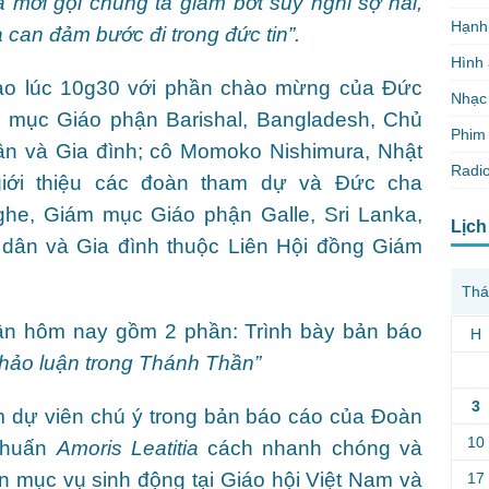
 mời gọi chúng ta giảm bớt suy nghĩ sợ hãi,
Hạnh
à can đảm bước đi trong đức tin”.
Hình
vào lúc 10g30 với phần chào mừng của Đức
Nhạc
 mục Giáo phận Barishal, Bangladesh, Chủ
Phim 
n và Gia đình; cô Momoko Nishimura, Nhật
Radio
 giới thiệu các đoàn tham dự và Đức cha
he, Giám mục Giáo phận Galle, Sri Lanka,
Lịch
dân và Gia đình thuộc Liên Hội đồng Giám
Thá
uận hôm nay gồm 2 phần: Trình bày bản báo
H
thảo luận trong Thánh Thần”
3
m dự viên chú ý trong bản báo cáo của Đoàn
10
g huấn
Amoris Leatitia
cách nhanh chóng và
n mục vụ sinh động tại Giáo hội Việt Nam và
17