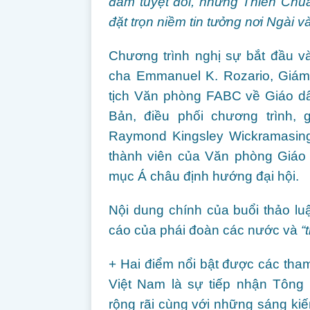
đảm tuyệt đối, nhưng Thiên Chúa
đặt trọn niềm tin tưởng nơi Ngài v
Chương trình nghị sự bắt đầu 
cha Emmanuel K. Rozario, Giám
tịch Văn phòng FABC về Giáo dâ
Bản, điều phối chương trình,
Raymond Kingsley Wickramasing
thành viên của Văn phòng Giáo 
mục Á châu định hướng đại hội.
Nội dung chính của buổi thảo l
cáo của phái đoàn các nước và
“
+ Hai điểm nổi bật được các tha
Việt Nam là sự tiếp nhận Tôn
rộng rãi cùng với những sáng kiế