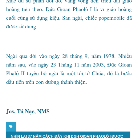
Mặc dù sự phản đối đó, vang vọng đến triều đại giáo
hoàng tiếp theo. Đức Gioan Phaolô I là vị giáo hoàng
cuối cùng sử dụng kiệu. Sau ngài, chiếc popemobile đã
được sử dụng.
Ngài qua đời vào ngày 28 tháng 9, năm 1978. Nhiều
năm sau, vào ngày 23 Tháng 11 năm 2003, Đức Gioan
Phalô II tuyên bố ngài là một tôi tớ Chúa, đó là bước
đầu tiên trên con đường thánh thiện.
Jos. Tú Nạc, NMS
NHÌN LẠI 37 NĂM CÁCH ĐÂY KHI ĐGH GIOAN PHAOLÔ I ĐƯỢC