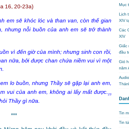
Mục t
a 16, 20-23a)
Lịch 
h em sẽ khóc lóc và than van, còn thế gian
XIV t
, nhưng nỗi buồn của anh em sẽ trở thành
Các 
XIV
Giấc 
uồn vì đến giờ của mình; nhưng sinh con rồi,
đầu t
nan nữa, bởi được chan chứa niềm vui vì một
Gió h
năm A
n.
Audio
em lo buồn, nhưng Thầy sẽ gặp lại anh em,
Thánh
m vui của anh em, không ai lấy mất được.
23
Dan
hỏi Thầy gì nữa.
Tin m
***
Tin t