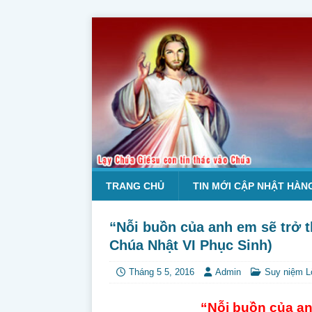
TRANG CHỦ
TIN MỚI CẬP NHẬT HÀN
“Nỗi buồn của anh em sẽ trở t
Chúa Nhật VI Phục Sinh)
Tháng 5 5, 2016
Admin
Suy niệm L
“Nỗi buồn của an