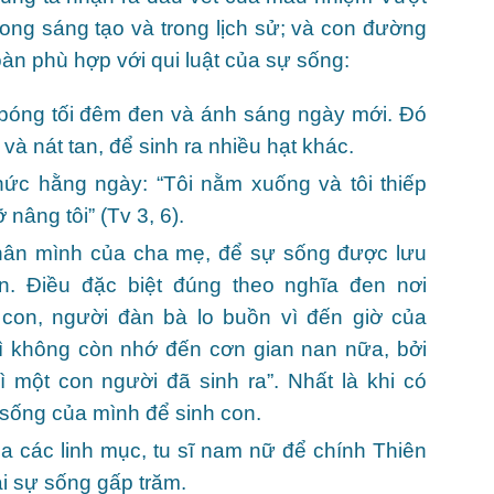
ong sáng tạo và trong lịch sử; và con đường
n phù hợp với qui luật của sự sống:
 bóng tối đêm đen và ánh sáng ngày mới. Đó
 và nát tan, để sinh ra nhiều hạt khác.
hức hằng ngày: “Tôi nằm xuống và tôi thiếp
nâng tôi” (Tv 3, 6).
thân mình của cha mẹ, để sự sống được lưu
n. Điều đặc biệt đúng theo nghĩa đen nơi
 con, người đàn bà lo buồn vì đến giờ của
hì không còn nhớ đến cơn gian nan nữa, bởi
 một con người đã sinh ra”. Nhất là khi có
sống của mình để sinh con.
ủa các linh mục, tu sĩ nam nữ để chính Thiên
ái sự sống gấp trăm.