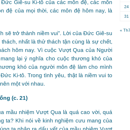
g Đức Giê-su Ki-tô của các môn đệ, các môn
24
ôn đệ của mọi thời, các môn đệ hôm nay, là
31
« Th
h sẽ trở thành niềm vui”. Lời của Đức Giê-su
 thách, nhất là thử thách tận cùng là sự chết,
thách hôm nay. Vì cuộc Vượt Qua của Người
ế mang lại ý nghĩa cho cuộc thương khó của
thương khó của người môn đệ làm cho mình
Đức Ki-tô. Trong tình yêu, thật là niềm vui to
 nên một với nhau.
ống (c. 21)
a mầu nhiệm Vượt Qua là quá cao vời, quá
ng ta? Khi nói về kinh nghiệm cưu mang của
húng ta nhận ra dấu vết của mầu nhiệm Vượt