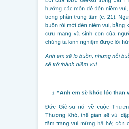
Lời của Đức Giê-su trong bài T
hướng các môn đệ đến niềm vui, n
trong phần trung tâm (c. 21), Ngườ
buồn rồi mới đến niềm vui, bằng k
cưu mang và sinh con của ngườ
chúng ta kinh nghiệm được lời h
Anh em sẽ lo buồn, nhưng nỗi b
sẽ trở thành niềm vui.
“Anh em sẽ khóc lóc than v
Đức Giê-su nói về cuộc Thươn
Thương Khó, thế gian sẽ vùi dậ
tâm trạng vui mừng hả hê; còn 