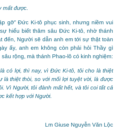
y mất được.
ặp gỡ” Đức Ki-tô phục sinh, nhưng niềm vui
sự hiểu biết thâm sâu Đức Ki-tô, nhờ thánh
t đến, Người sẽ dẫn anh em tới sự thật toàn
Ngày ấy, anh em không còn phải hỏi Thầy gì
i sâu rộng, mà thánh Phao-lô có kinh nghiệm:
có lợi, thì nay, vì Đức Ki-tô, tôi cho là thiệt
 là thiệt thòi, so với mối lợi tuyệt vời, là được
. Vì Người, tôi đành mất hết, và tôi coi tất cả
ợc kết hợp với Người.
Lm Giuse Nguyễn Văn Lộc