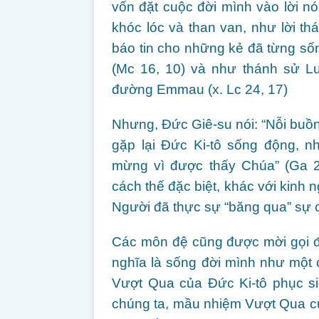
vốn đặt cuộc đời mình vào lời nói
khóc lóc và than van, như lời th
báo tin cho những kẻ đã từng số
(Mc 16, 10) và như thánh sử L
đường Emmau (x. Lc 24, 17)
Nhưng, Đức Giê-su nói: “Nỗi buồn
gặp lại Đức Ki-tô sống động, n
mừng vì được thấy Chúa” (Ga 2
cách thế đặc biệt, khác với kinh
Người đã thực sự “băng qua” sự c
Các môn đệ cũng được mời gọi đ
nghĩa là sống đời mình như một 
Vượt Qua của Đức Ki-tô phục s
chúng ta, mầu nhiệm Vượt Qua của