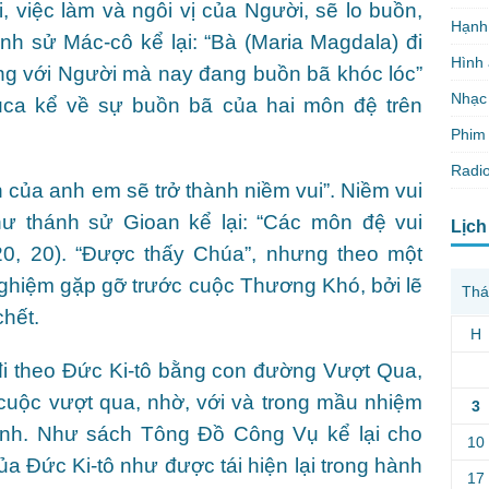
, việc làm và ngôi vị của Người, sẽ lo buồn,
Hạnh
ánh sử Mác-cô kể lại: “Bà (Maria Magdala) đi
Hình
ng với Người mà nay đang buồn bã khóc lóc”
Nhạc
uca kể về sự buồn bã của hai môn đệ trên
Phim 
Radio
 của anh em sẽ trở thành niềm vui”. Niềm vui
hư thánh sử Gioan kể lại: “Các môn đệ vui
Lịch
0, 20). “Được thấy Chúa”, nhưng theo một
 nghiệm gặp gỡ trước cuộc Thương Khó, bởi lẽ
Thá
hết.
H
i theo Đức Ki-tô bằng con đường Vượt Qua,
cuộc vượt qua, nhờ, với và trong mầu nhiệm
3
inh. Như sách Tông Đồ Công Vụ kể lại cho
10
 Đức Ki-tô như được tái hiện lại trong hành
17