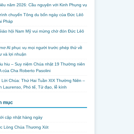
iêu năm 2026: Cầu nguyện với Kinh Phụng vụ
trình chuyến Tông du bốn ngày của Đức Lêô
ại Pháp
Giáo hội Nam Mỹ vui mừng chờ đón Đức Lêô
mơ AI phục vụ mọi người trước phép thử về
ư và lợi nhuận
iu hiu – Suy niệm Chúa nhật 19 Thường niên
 của Cha Roberto Pasolini
 Lời Chúa: Thứ Hai Tuần XIX Thường Niên –
 Laurenso, Phó tế, Tử đạo, lễ kính
h mục
ới cập nhật hàng ngày
ức Lòng Chúa Thương Xót