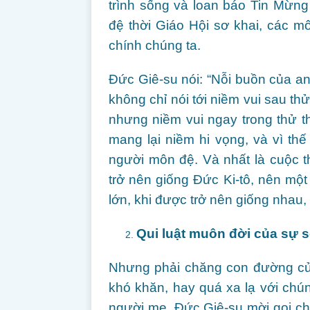
trình sống và loan báo Tin Mừn
đệ thời Giáo Hội sơ khai, các m
chính chúng ta.
Đức Giê-su nói: “Nỗi buồn của an
không chỉ nói tới niềm vui sau thử
nhưng niềm vui ngay trong thử 
mang lại niềm hi vọng, và vì th
người môn đệ. Và nhất là cuộc 
trở nên giống Đức Ki-tô, nên một 
lớn, khi được trở nên giống nhau,
Qui luật muôn đời của sự s
Nhưng phải chăng con đường củ
khó khăn, hay quá xa lạ với chú
người mẹ, Đức Giê-su mời gọi c