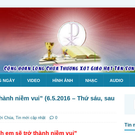
G NGÀY
VIDEO
HÌNH ẢNH
NHẠC
AUDIO
hành niềm vui” (6.5.2016 – Thứ sáu, sau
ời Chúa
,
Tin mới cập nhật
0
Tin 
h em sẽ trở thành niềm vui”