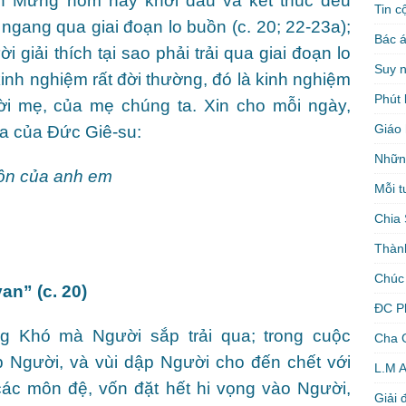
in Mừng hôm nay khởi đầu và kết thúc đều
Tin c
gang qua giai đoạn lo buồn (c. 20; 22-23a);
Bác á
i giải thích tại sao phải trải qua giai đoạn lo
Suy 
inh nghiệm rất đời thường, đó là kinh nghiệm
Phút 
i mẹ, của mẹ chúng ta. Xin cho mỗi ngày,
Giáo 
ứa của Đức Giê-su:
Nhữn
uồn của anh em
Mỗi t
Chia 
Thàn
Chúc
an” (c. 20)
ĐC P
g Khó mà Người sắp trải qua; trong cuộc
Cha 
p Người, và vùi dập Người cho đến chết với
L.M 
các môn đệ, vốn đặt hết hi vọng vào Người,
Giải 