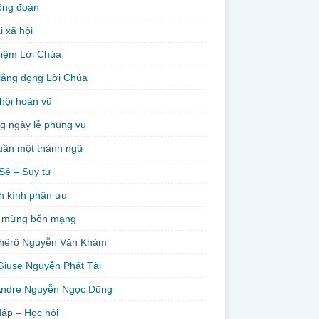
ộng đoàn
i xã hội
niệm Lời Chúa
lắng đọng Lời Chúa
hội hoàn vũ
g ngày lễ phụng vụ
uần một thành ngữ
Sẻ – Suy tư
h kính phân ưu
 mừng bổn mạng
hêrô Nguyễn Văn Khảm
Giuse Nguyễn Phát Tài
Andre Nguyễn Ngọc Dũng
đáp – Học hỏi