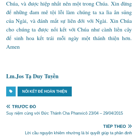
Chúa, và được hiệp nhất nên một trong Chúa. Xin đừng
để những đam mê tội lỗi làm chúng ta xa lìa ân sủng
của Ngài, và đánh mất sự liên đới với Ngài. Xin Chúa
cho chúng ta được nối kết với Chúa như cành liền cây
để sinh hoa kết trái mỗi ngày một thánh thiện hơn.
Amen
Lm.Jos Tạ Duy Tuyền
NỐI KẾT ĐỂ HOÀN THIỆN
TRƯỚC ĐÓ
Suy niệm cùng với Đức Thánh Cha Phanxicô 23/04 – 29/04/2015
TIẾP THEO
Lời cầu nguyện khiêm nhường là bí quyết giúp ta phân định