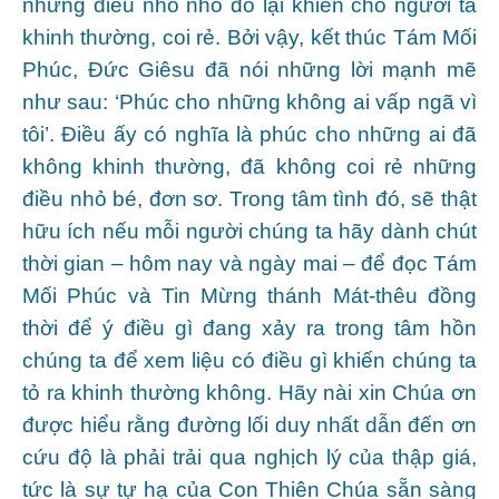
những điều nho nhỏ đó lại khiến cho người ta
khinh thường, coi rẻ. Bởi vậy, kết thúc Tám Mối
Phúc, Đức Giêsu đã nói những lời mạnh mẽ
như sau: ‘Phúc cho những không ai vấp ngã vì
tôi’. Điều ấy có nghĩa là phúc cho những ai đã
không khinh thường, đã không coi rẻ những
điều nhỏ bé, đơn sơ. Trong tâm tình đó, sẽ thật
hữu ích nếu mỗi người chúng ta hãy dành chút
thời gian – hôm nay và ngày mai – để đọc Tám
Mối Phúc và Tin Mừng thánh Mát-thêu đồng
thời để ý điều gì đang xảy ra trong tâm hồn
chúng ta để xem liệu có điều gì khiến chúng ta
tỏ ra khinh thường không. Hãy nài xin Chúa ơn
được hiểu rằng đường lối duy nhất dẫn đến ơn
cứu độ là phải trải qua nghịch lý của thập giá,
tức là sự tự hạ của Con Thiên Chúa sẵn sàng