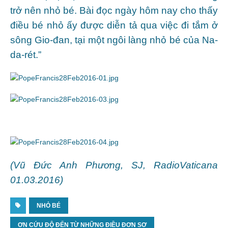
trở nên nhỏ bé. Bài đọc ngày hôm nay cho thấy
điều bé nhỏ ấy được diễn tả qua việc đi tắm ở
sông Gio-đan, tại một ngôi làng nhỏ bé của Na-
da-rét.”
(Vũ Đức Anh Phương, SJ, RadioVaticana
01.03.2016)
NHỎ BÉ
ƠN CỨU ĐỘ ĐẾN TỪ NHỮNG ĐIỀU ĐƠN SƠ