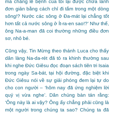
mà chẳng lẽ bệnh của tôi lại được chữa lành
đơn giản bằng cách chỉ đi tắm trong một dòng
sông!? Nước các sông ở Đa-mát lại chẳng tốt
hơn tất cả nước sông ở Ít-ra-en sao!?’ Như thế,
ông Na-a-man đã coi thường những điều đơn
sơ, nhỏ bé.
Cũng vậy, Tin Mừng theo thánh Luca cho thấy
dân làng Na-da-rét đã tỏ ra khinh thường sau
khi nghe Đức Giêsu đọc đoạn sách tiên tri Isaia
trong ngày Sa-bát, tại hội đường, đặc biệt khi
Đức Giêsu nói về sự giải phóng đem lại tự do
cho con người – ‘hôm nay đã ứng nghiệm lời
quý vị vừa nghe’. Dân chúng bàn tán rằng:
‘Ông này là ai vậy? Ông ấy chẳng phải cũng là
một người trong chúng ta sao? Chúng ta đã