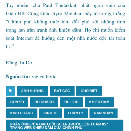
Tuy nhiên, cha Paul Thelakkat, phát ngôn viên của
Giáo Hội Công Giáo Syro-Malabar, bày tỏ lo ngại rằng
“Chính phủ không thực tâm đối phó với những tình
trạng lan tràn tranh ảnh khiêu dâm. Họ chỉ muốn kiểm
soát Internet để hướng đến một nhà nước độc tài toàn
trị.”
Đặng Tự Do
Nguồn tin:
vietcatholic
ẢNH HƯỞNG
BẮT CÓC
CHO BIẾT
CON SỐ
DU KHÁCH
DU LỊCH
KHIÊU DÂM
KINH HOÀNG
KINH TẾ
LUÂN LÝ
NẠN NHÂN
PHẢN ỨNG CỦA GIÁO HỘI TẠI ẤN TRƯỚC LỆNH CẤM 857
TRANG WEB KHIÊU DÂM CỦA CHÍNH PHỦ