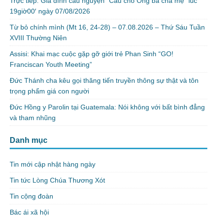
Trực tiếp: Gia đình cầu nguyện “Cầu cho Ông bà cha mẹ” lúc
19giờ00′ ngày 07/08/2026
Từ bỏ chính mình (Mt 16, 24-28) – 07.08.2026 – Thứ Sáu Tuần
XVIII Thường Niên
Assisi: Khai mạc cuộc gặp gỡ giới trẻ Phan Sinh “GO!
Franciscan Youth Meeting”
Đức Thánh cha kêu gọi thăng tiến truyền thông sự thật và tôn
trọng phẩm giá con người
Đức Hồng y Parolin tại Guatemala: Nói không với bất bình đẳng
và tham nhũng
Danh mục
Tin mới cập nhật hàng ngày
Tin tức Lòng Chúa Thương Xót
Tin cộng đoàn
Bác ái xã hội