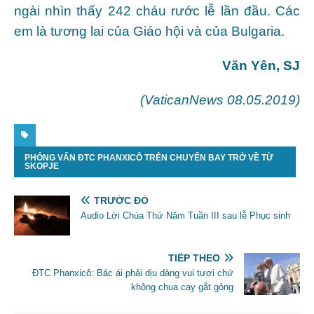
ngài nhìn thấy 242 cháu rước lễ lần đầu. Các
em là tương lai của Giáo hội và của Bulgaria.
Văn Yên, SJ
(VaticanNews 08.05.2019)
PHỎNG VẤN ĐTC PHANXICÔ TRÊN CHUYẾN BAY TRỞ VỀ TỪ
SKOPJE
TRƯỚC ĐÓ
Audio Lời Chúa Thứ Năm Tuần III sau lễ Phục sinh
TIẾP THEO
ĐTC Phanxicô: Bác ái phải dịu dàng vui tươi chứ
không chua cay gắt gỏng