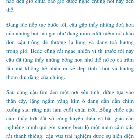
nào đến giờ chưa bao giờ được nghe chúng hót hay đến
thế.
Đang lúc tiếp tục bước tới, cậu gặp thấy những đoá hoa
của những bụi táo gai như đang mỉm cười niềm nở chào
đón cậu trông dễ thương lạ lùng và đang toả hương
trong gió. Bede cũng rất ngạc nhiên vì từ trước tới nay
cậu đã từng thấy những bông hoa như thế nở rộ cả trăm
lần mà không hề nhận ra vẻ đẹp tinh khôi và hương
thơm dịu dàng của chúng.
Sau cùng cậu tìm đến một nơi yên tĩnh, đứng tựa vào
thân cây, lặng ngắm vầng kim ô đang dần dần chìm
xuống sau rặng núi lam cuối chân trời. Bỗng chốc cậu
cảm thấy trời đất vô cùng huyền diệu và bất giác cậu
nghiêng mình quì gối xuống biểu lộ một niềm cảm xúc
rất thánh thiêng: cậu vừa trải nghiệm được sự hiện diện