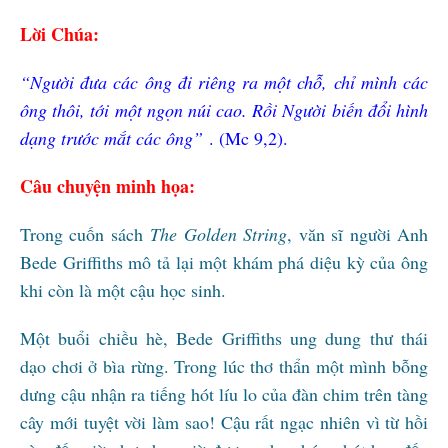
Lời Chúa:
“Người đưa các ông đi riêng ra một chỗ, chỉ mình các
ông thôi, tới một ngọn núi cao. Rồi Người biến đổi hình
dạng trước mắt các ông”
. (Mc 9,2).
Câu chuyện minh họa:
Trong cuốn sách
The Golden String
, văn sĩ người Anh
Bede Griffiths mô tả lại một khám phá diệu kỳ của ông
khi còn là một cậu học sinh.
Một buổi chiều hè, Bede Griffiths ung dung thư thái
dạo chơi ở bìa rừng. Trong lúc thơ thẩn một mình bỗng
dưng cậu nhận ra tiếng hót líu lo của đàn chim trên tàng
cây mới tuyệt vời làm sao! Cậu rất ngạc nhiên vì từ hồi