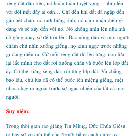
xẻng đất đầu tiên, nó hoàn toàn tuyệt vọng – nhìn lên
với đôi mắt đầy ai oán… Chỉ đến khi đất đã ngập đến
gần hết chân, nó mới bừng tỉnh, nó cảm nhận điều gì
đang và sẽ xảy đến với nó. Nó không nhìn lên nữa mà
cố gắng xoay xở để trồi lên. Bác nông dân và mọi người
chăm chú nhìn xuống giếng, họ kinh ngạc trước những
gì đang diễn ra. Cứ mỗi xẻng đất đổ lên lưng, con lừa
lại lắc mình cho đất rơi xuống chân và bước lên lớp đất
ấy. Cứ thế, từng xẻng đất, rồi từng lớp đất. Và chẳng
bao lâu, chú lừa đã có thể bước lên miệng giếng, mệt
nhọc chạy ra ngoài trước sự ngạc nhiên của tất cả mọi
người.
Suy niệm:
Trong thời gian rao giảng Tin Mừng, Đức Chúa Giêsu
tỏ bày sứ vụ cứu thế của Người bằng cách dùng uy