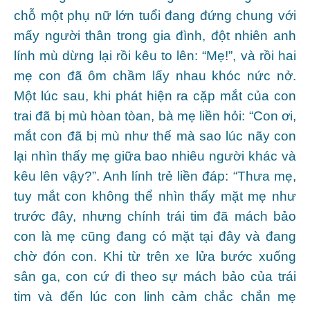
chỗ một phụ nữ lớn tuổi đang đứng chung với
mấy người thân trong gia đình, đột nhiên anh
lính mù dừng lại rồi kêu to lên: “Mẹ!”, và rồi hai
mẹ con đã ôm chầm lấy nhau khóc nức nở.
Một lúc sau, khi phát hiện ra cặp mắt của con
trai đã bị mù hòan tòan, bà mẹ liền hỏi: “Con ơi,
mắt con đã bị mù như thế mà sao lúc nãy con
lại nhìn thấy mẹ giữa bao nhiêu người khác và
kêu lên vậy?”. Anh lính trẻ liền đáp: “Thưa mẹ,
tuy mắt con không thể nhìn thấy mặt mẹ như
trước đây, nhưng chính trái tim đã mách bảo
con là mẹ cũng đang có mặt tại đây và đang
chờ đón con. Khi từ trên xe lửa bước xuống
sân ga, con cứ đi theo sự mách bảo của trái
tim và đến lúc con linh cảm chắc chắn mẹ