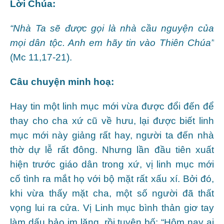
Lời Chúa:
“Nhà Ta sẽ được gọi là nhà cầu nguyện của
mọi dân tộc. Anh em hãy tin vào Thiên Chúa”
(Mc 11,17-21).
Câu chuyện minh hoạ:
Hay tin một linh mục mới vừa được đổi đến để
thay cho cha xứ cũ về hưu, lại được biết linh
mục mới này giảng rất hay, người ta đến nhà
thờ dự lễ rất đông. Nhưng lần đầu tiên xuất
hiện trước giáo dân trong xứ, vị linh mục mới
cố tình ra mắt họ với bộ mặt rất xấu xí. Bởi đó,
khi vừa thấy mặt cha, một số người đã thất
vọng lui ra cửa. Vị Linh mục bình thản giơ tay
làm dấu bảo im lặng, rồi tuyên bố: “Hôm nay ai