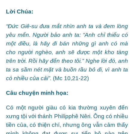
Lời Chúa:
“Đức Giê-su đưa mắt nhìn anh ta và đem lòng
yêu mến. Người bảo anh ta: “Anh chỉ thiếu có
một điều, là hãy đi bán những gì anh có mà
cho người nghèo, anh sẽ được một kho tàng
trên trời. Rồi hãy đến theo tôi.” Nghe lời đó, anh
ta sa sầm nét mặt và buồn rầu bỏ đi, vì anh ta
có nhiều của cải”.
(Mc 10,21-22)
Câu chuyện minh họa:
Có một người giàu có kia thường xuyên đến
xưng tội với thánh Philípphê Nêri. Ông có nhiều
tiền của, có thiện chí, nhưng ông vẫn cảm thấy
mình không đạt được sự tiến bộ nào trên