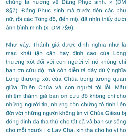
chúng ta hướng về Đấng Phục sinh. » (DM
8§7). Đấng Phục sinh mà trước tiên các phụ
nữ, rồi các Tông đồ, đến mộ, đã nhìn thấy dưới
ánh bình minh (x. DM 7§6).
Như vậy, Thánh giá được định nghĩa như là
mạc khải tận căn hay đỉnh cao của Lòng
thương xót đối với con người vì nó không chỉ
ban ơn cứu độ, mà còn diễn tả đầy đủ ý nghĩa
Lòng thương xót của Chúa trong tương quan
giữa Thiên Chúa và con người tội lỗi. Mầu
nhiệm thánh giá ban ơn cứu độ không chỉ cho
những người tin, nhưng còn chứng tỏ tình liên
đới với những người không tin vì Chúa Giêsu bị
đóng đinh đã tha thứ cho tất cả và ban sự sống
cho mỗi người : « Lạy Cha, xin tha cho họ vì họ