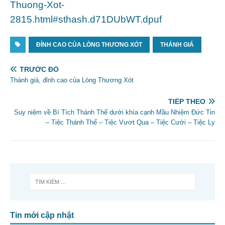
Thuong-Xot-
2815.html#sthash.d71DUbWT.dpuf
ĐỈNH CAO CỦA LÒNG THƯƠNG XÓT
THÁNH GIÁ
TRƯỚC ĐÓ
Thánh giá, đỉnh cao của Lòng Thương Xót
TIẾP THEO
Suy niệm về Bí Tích Thánh Thể dưới khía cạnh Mầu Nhiệm Đức Tin
– Tiệc Thánh Thể – Tiệc Vươt Qua – Tiệc Cưới – Tiệc Ly
Tin mới cập nhật