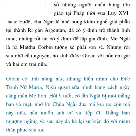
số những người chấn hưng tôn
giáo tại Pháp thời vua Luy XVI.
Isaac Euđê, cha Ngài là nhà nông kiêm nghề giải phẫu
tại thành Ri gần Argentan, đã có ý định trở thành linh
mục, nhưng rồi lại bỏ ý định để lập gia đình. Mẹ Ngài
là bà Mattha Corbin tưởng sẽ phải son sẻ. Nhưng rồi
sau nhờ cầu nguyện, họ sinh được Gioan với bốn em gái
và hai em trai nữa.
Gioan có tính nóng nảy, nhưng hiến mình cho Đức
Trinh Nữ Maria, Ngài quyết sửa mình bằng cách ngày
càng mến Mẹ hơn. Hồi 9 tuổi, có lần Ngài bị một thằng
bạn vả mặt, nhớ lời Chúa Ngài đưa má kia ra: còn má
này nữa, nếu muốn anh cứ vả tiếp đi. Thằng bạn
ngượng ngùng và sau này đã kể lại sự kiện đó với niềm
thán phục sâu xa.