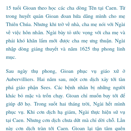
15 tuổi Gioan theo học các cha dòng Tên tại Caen. Từ
trong huyết quản Gioan đoan hứa dâng mình cho mẹ
Thiên Chúa. Nhưng khi trở về nhà, cha mẹ nói với Ngài
về việc hôn nhân. Ngài bày tỏ ước vọng với cha mẹ và
phải khó khăn lắm mới được cha mẹ ưng thuận. Ngài
nhập dòng giảng thuyết và năm 1625 thụ phong linh
mục.
Sau ngày thụ phong, Gioan phục vụ giáo xứ ở
Aubervilliers. Hai năm sau, một cơn dịch xảy tới tàn
phá giáo phận Sees. Các bệnh nhân bị những người
khác bỏ mặc và trốn chạy. Gioan chỉ muốn bay tới để
giúp đỡ họ. Trong suốt hai tháng trời, Ngài hết mình
phục vụ. Khi cơn dịch hạ giảm, Ngài thực hiện sứ vụ
tại Caen. Nhưng cơn dịch chưa dứt mà chỉ dời chỗ. Lần
này cơn dịch tràn tới Caen. Gioan lại tận tâm quên