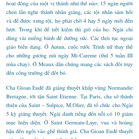
hoạt động của một vị thánh như thế nào: 15 ngàn người
chen lấn nghe thánh nhân giảng, các tội nhân sám hối
và để được xưng tội, họ phải chờ 4 hay 5 ngày mới đến
lượt. Trong khi để tiết kiệm thì giờ của họ. Ngài chỉ
dùng vài miếng bánh để dưỡng sức. Các thói tục ngoại
giáo biến dạng. Ở Autun, cuộc rước Trinh nữ thay thế
cho những gương mù ngày Mi-Careme (thứ 5 tuần III
mùa chay). Ở Meaux dân chúng mang các sách đồi trụy
đến công trường để đốt bỏ.
Cha Gioan Euđê đã giảng thuyết khắp vùng Normandie
Bretagne, tới tận Saint Etienne. Tại Paris, cha sở thánh
thiện của Saint – Sulpice, M.Olier, đã tổ chức cho Ngài
5 kỳ giảng thuyết. Ngài danh tiếng đến nỗi có 10 giám
mục hiện diện. Ở Saint Germain-Laye, vua và hoàng
hậu đến ngồi vào ghế thính giả. Cha Gioan Euđê thuyết