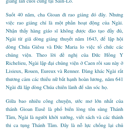
giảng lần cuối cùng tại Sain-Lô.
Suốt 40 năm, cha Gioan đi rao giảng đó đây. Nhưng
việc rao giảng chỉ là một phần hoạt động của Ngài.
Nhận thấy hàng giáo sĩ không được đào tạo đầy đủ,
Ngài từ giã dòng giảng thuyết năm 1643, để lập hội
dòng Chúa Giêsu và Đức Maria lo việc tổ chức các
chủng viện. Theo lời đề nghị của Đức Hồng Y
Richelieu, Ngài lập đại chủng viện ở Caen rồi sau này ở
Lisieux, Rouen, Eureux và Renner. Đàng khác Ngài rất
thương cảm các thiếu nữ bất hạnh hoàn lương, năm 641
Ngài đã lập dòng Chúa chiên lành để săn sóc họ.
Giữa bao nhiêu công chuyện, ước mơ lớn nhất của
thánh Gioan Eusê là phổ biến lòng tôn sùng Thánh
Tâm, Ngài là người khởi xướng, viết sách và các thánh
thi ca tụng Thánh Tâm. Đây là nỗ lực chống lại chủ