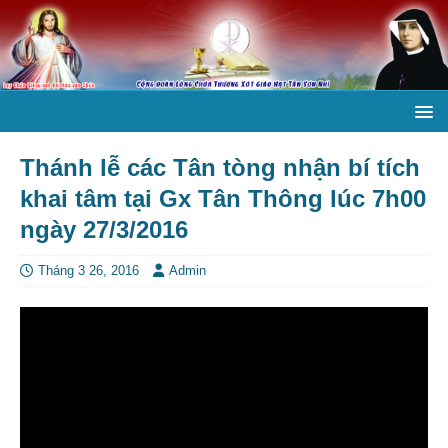
Thánh lễ các Tân tòng nhận bí tích
khai tâm tại Gx Tân Thông lúc 7h00
ngày 27/3/2016
Tháng 3 26, 2016
Admin