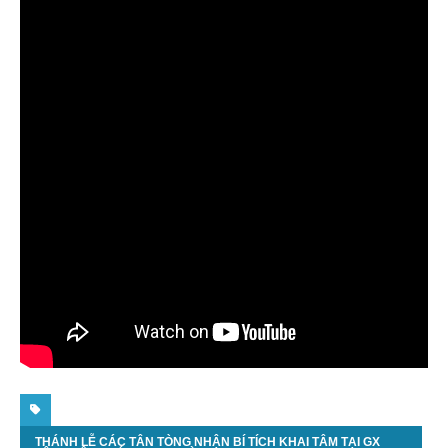
THÁNH LỄ CÁC TÂN TÒNG NHẬN BÍ TÍCH KHAI TÂM TẠI GX