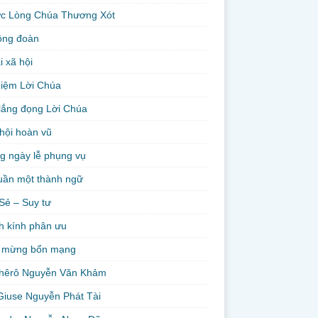
ức Lòng Chúa Thương Xót
ộng đoàn
i xã hội
niệm Lời Chúa
lắng đọng Lời Chúa
hội hoàn vũ
g ngày lễ phụng vụ
uần một thành ngữ
Sẻ – Suy tư
h kính phân ưu
 mừng bổn mạng
hêrô Nguyễn Văn Khảm
Giuse Nguyễn Phát Tài