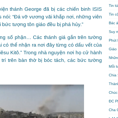
Tin t
iện thánh George đã bị các chiến binh ISIS
Tin c
s nói: “Đá vỡ vương vãi khắp nơi, những viên
Bác á
 bức tượng tôn giáo đều bị phá hủy.”
Suy 
ng số phận… Các thánh giá gắn trên tường
Phút 
ai có thể nhận ra nơi đây từng có dấu vết của
Giáo 
iêsu Kitô.” Trong nhà nguyện nơi họ cử hành
Nhữn
 trí trên bàn thờ bị bóc tách, các bức tường
Mỗi t
Chia 
Thàn
Chúc
ĐC P
Cha 