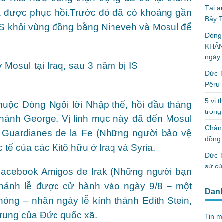
Tại a
mà được phục hồi.Trước đó đã có khoảng gần
Bảy T
 IS khỏi vùng đồng bằng Nineveh và Mosul để
Dòng
KHẤN
ngày
Đức T
Pêru
5 vị 
huộc Dòng Ngôi lời Nhập thể, hồi đầu tháng
trong
 thánh George. Vị linh mục này đã đến Mosul
Chân 
tên Guardianes de la Fe (Những người bảo vệ
đồng 
c tế của các Kitô hữu ở Iraq và Syria.
Đức T
sứ c
g Facebook Amigos de Irak (Những người bạn
 thánh lễ được cử hành vào ngày 9/8 – một
Dan
hóng – nhân ngày lễ kính thánh Edith Stein,
p trung của Đức quốc xã.
Tin m