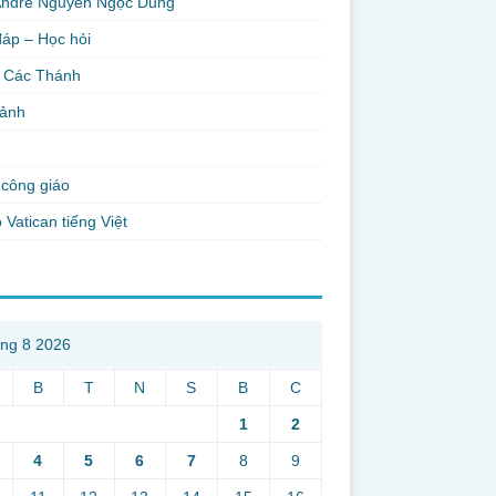
Andre Nguyễn Ngọc Dũng
đáp – Học hỏi
 Các Thánh
 ảnh
công giáo
 Vatican tiếng Việt
ng 8 2026
B
T
N
S
B
C
1
2
4
5
6
7
8
9