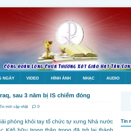
G NGÀY
VIDEO
HÌNH ẢNH
NHẠC
AUDIO
Iraq, sau 3 năm bị IS chiếm đóng
Tin mới cập nhật
0
iải phóng khỏi tay tổ chức tự xưng Nhà nước
Tin 
c Kitô hữu trong thận trọng đã trở lại thành