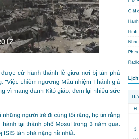
L.M 
Giải 
Hạnh
Hình
Nhạc
Phim 
Radio
 được cử hành thánh lễ giữa nơi bị tàn phá
Lịch
ng. “Việc chiêm ngưỡng Mầu nhiệm Thánh giá
ông vì mang danh Kitô giáo, đem lại nhiều sức
Thá
H
 những người trẻ đi cùng tôi rằng, họ tin rằng
ử hành tại thành phố Mosul trong 3 năm qua.
3
ị ISIS tàn phá nặng nề nhất.