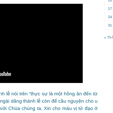
10
17
24
31
« Th
h lễ nói trên “thực sự là một hồng ân đến từ
t ngài dâng thánh lễ còn để cầu nguyện cho u
 với Chúa chúng ta. Xin cho máu vị tử đạo ở