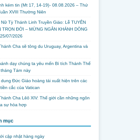
nh kém tin (Mt 17, 14-19)- 08.08.2026 – Thứ
uần XVIII Thường Niên
 Nữ Tỳ Thánh Linh Truyền Giáo: Lễ TUYÊN
 TRỌN ĐỜI – MỪNG NGÂN KHÁNH DÒNG
 25/07/2026
hánh Cha sẽ tông du Uruguay, Argentina và
thánh dạy chúng ta yêu mến Bí tích Thánh Thể
 tháng Tám này
dung Đức Giáo hoàng tái xuất hiện trên các
tiền cắc của Vatican
hánh Cha Lêô XIV: Thế giới cần những ngôn
ủa sự hòa hợp
h mục
ới cập nhật hàng ngày