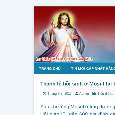
TRANG CHỦ
TIN MỚI CẬP NHẬT HÀN
Thánh lễ hồi sinh ở Mosul tại 
Tháng 9 2, 2017
Admin
Tiêu điểm
,
Sau khi vùng Mosul ở Iraq được g
Hồi giáo IS, gần 600 gia đình cá