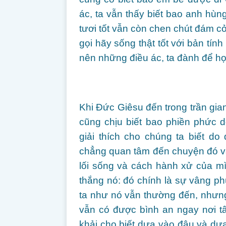
ác, ta vẫn thấy biết bao anh hùn
tươi tốt vẫn còn chen chút đám c
gọi hãy sống thật tốt với bản tí
nên những điều ác, ta đành để họ
Khi Đức Giêsu đến trong trần gia
cũng chịu biết bao phiền phức 
giải thích cho chúng ta biết d
chẳng quan tâm đến chuyện đó v
lối sống và cách hành xử của mì
thắng nó: đó chính là sự vâng p
ta như nó vẫn thường đến, nhưn
vẫn có được bình an ngay nơi 
khải cho biết dựa vào đâu và dựa