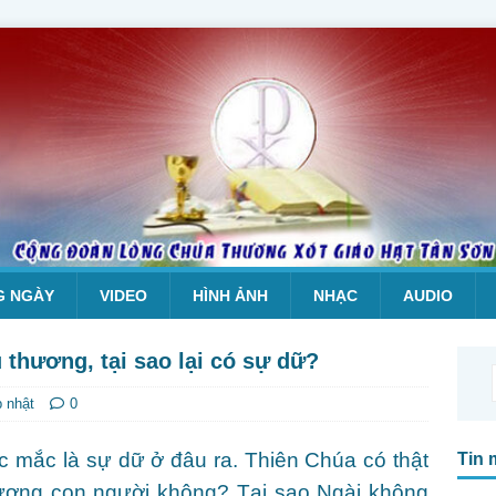
G NGÀY
VIDEO
HÌNH ẢNH
NHẠC
AUDIO
thương, tại sao lại có sự dữ?
p nhật
0
c mắc là sự dữ ở đâu ra. Thiên Chúa có thật
Tin 
ương con người không? Tại sao Ngài không