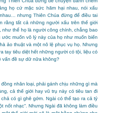
hưng Thiên Chúa đừng để chuyện đánh chém
ằng họ cứ mặc sức hãm hại nhau, nói xấu
ạt nhau… nhưng Thiên Chúa đừng để điều tai
 rằng tất cả những người xấu trên thế giới
ôi, như thể họ là người công chính, chẳng bao
ng ước muốn vô lý này của họ như muốn biến
nhà ảo thuật và một nô lệ phục vụ họ. Nhưng
 tay tiêu diệt hết những người có tội, liệu có
i về vấn đề sự dữ nữa không?
 đồng nhân loại, phải gánh chịu những gì mà
g, cả thế giới hay vũ trụ này có tiêu tan đi
chả có gì ghê gớm. Ngài có thể tạo ra cả tỷ
một nốt nhạc”. Nhưng Ngài đã không làm điều