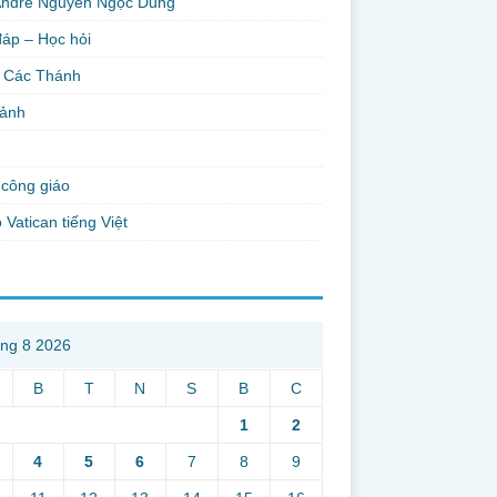
Andre Nguyễn Ngọc Dũng
đáp – Học hỏi
 Các Thánh
 ảnh
công giáo
 Vatican tiếng Việt
ng 8 2026
B
T
N
S
B
C
1
2
4
5
6
7
8
9