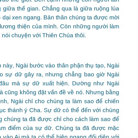
g giữa thế gian. Chẳng qua là giữa ruộng lúa
ỏ dại xen ngang. Bản thân chúng ta được mời
nh lương thiện của mình. Còn những người làm
 nói chuyện với Thiên Chúa thôi.
n này, Ngài bước vào thân phận thụ tạo, Ngài
do sự dữ gây ra, nhưng chẳng bao giờ Ngài
o đâu mà sự dữ xuất hiện. Dường như Ngài
à cũng không đặt vấn đề về nó. Nhưng bằng
nh, Ngài chỉ cho chúng ta làm sao để chiến
hục thánh ý Cha. Sự dữ có thể đến với chúng
g chúng ta đã được chỉ cho cách làm sao để
tâm điểm của sự dữ. Chúng ta đã được mặc
 vào Ai mà ta có thể hiên ngang đối diện với