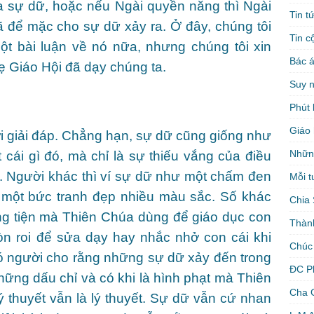
a sự dữ, hoặc nếu Ngài quyền năng thì Ngài
Tin t
ã để mặc cho sự dữ xảy ra. Ở đây, chúng tôi
Tin c
ột bài luận về nó nữa, nhưng chúng tôi xin
Bác á
ẹ Giáo Hội đã dạy chúng ta.
Suy 
Phút 
Giáo 
i giải đáp. Chẳng hạn, sự dữ cũng giống như
Nhữn
 cái gì đó, mà chỉ là sự thiếu vắng của điều
g. Người khác thì ví sự dữ như một chấm đen
Mỗi t
ên một bức tranh đẹp nhiều màu sắc. Số khác
Chia 
ng tiện mà Thiên Chúa dùng để giáo dục con
Thàn
n roi để sửa dạy hay nhắc nhở con cái khi
Chúc
có người cho rằng những sự dữ xảy đến trong
ĐC P
những dấu chỉ và có khi là hình phạt mà Thiên
Cha 
 thuyết vẫn là lý thuyết. Sự dữ vẫn cứ nhan