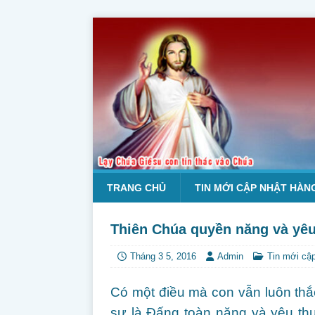
TRANG CHỦ
TIN MỚI CẬP NHẬT HÀN
Thiên Chúa quyền năng và yêu 
Tháng 3 5, 2016
Admin
Tin mới cậ
Có một điều mà con vẫn luôn thắ
sự là Đấng toàn năng và yêu th