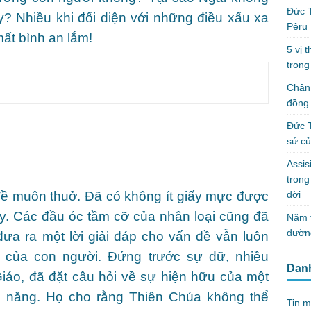
Đức T
y? Nhiều khi đối diện với những điều xấu xa
Pêru
mất bình an lắm!
5 vị 
trong
Chân 
đồng 
Đức T
sứ c
Assis
tron
đời
 đề muôn thuở. Đã có không ít giấy mực được
này. Các đầu óc tầm cỡ của nhân loại cũng đã
Năm t
đườn
ưa ra một lời giải đáp cho vấn đề vẫn luôn
ết của con người. Đứng trước sự dữ, nhiều
Dan
iáo, đã đặt câu hỏi về sự hiện hữu của một
 năng. Họ cho rằng Thiên Chúa không thể
Tin m