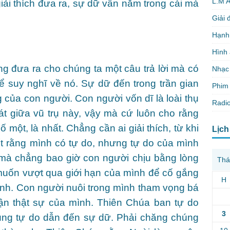
L.M 
iải thích đưa ra, sự dữ vẫn nằm trong cái mà
Giải 
Hạnh
Hình
g đưa ra cho chúng ta một câu trả lời mà có
Nhạc
để suy nghĩ về nó. Sự dữ đến trong trần gian
Phim 
 của con người. Con người vốn dĩ là loài thụ
Radio
át giữa vũ trụ này, vậy mà cứ luôn cho rằng
 một, là nhất. Chẳng cần ai giải thích, từ khi
Lịch
ết rằng mình có tự do, nhưng tự do của mình
y mà chẳng bao giờ con người chịu bằng lòng
Thá
 muốn vượt qua giới hạn của mình để cố gắng
H
ình. Con người nuôi trong mình tham vọng bá
hận thật sự của mình. Thiên Chúa ban tự do
3
ụng tự do dẫn đến sự dữ. Phải chăng chúng