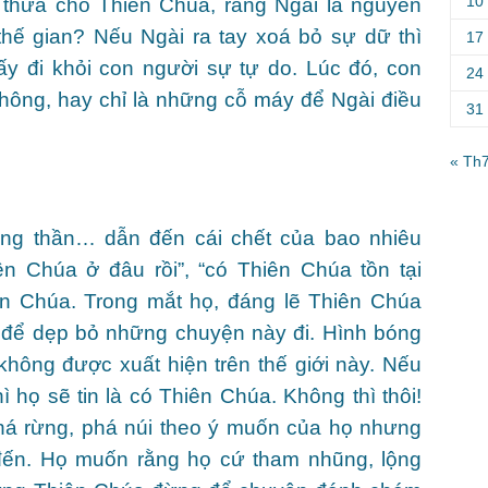
10
ổ thừa cho Thiên Chúa, rằng Ngài là nguyên
thế gian? Nếu Ngài ra tay xoá bỏ sự dữ thì
17
ấy đi khỏi con người sự tự do. Lúc đó, con
24
hông, hay chỉ là những cỗ máy để Ngài điều
31
« Th
 sóng thần… dẫn đến cái chết của bao nhiêu
ên Chúa ở đâu rồi”, “có Thiên Chúa tồn tại
iên Chúa. Trong mắt họ, đáng lẽ Thiên Chúa
để dẹp bỏ những chuyện này đi. Hình bóng
hông được xuất hiện trên thế giới này. Nếu
 họ sẽ tin là có Thiên Chúa. Không thì thôi!
á rừng, phá núi theo ý muốn của họ nhưng
đến. Họ muốn rằng họ cứ tham nhũng, lộng