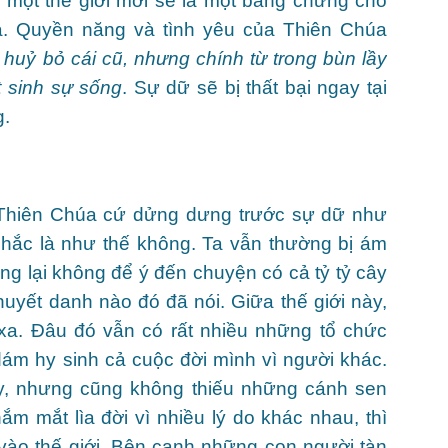
ại một thế giới mới sẽ là một bằng chứng cho
a. Quyền năng và tình yêu của Thiên Chúa
huỷ bỏ cái cũ, nhưng chính từ trong bùn lầy
t sinh sự sống
. Sự dữ sẽ bị thất bại ngay tại
g.
ao Thiên Chúa cứ dửng dưng trước sự dữ như
ó chắc là như thế không. Ta vẫn thường bị ám
ng lại không để ý đến chuyện có cả tỷ tỷ cây
uyết danh nào đó đã nói. Giữa thế giới này,
 xa. Đâu đó vẫn có rất nhiều những tổ chức
ám hy sinh cả cuộc đời mình vì người khác.
y, nhưng cũng không thiếu những cánh sen
m mắt lìa đời vì nhiều lý do khác nhau, thì
vào thế giới. Bên cạnh những con người tàn