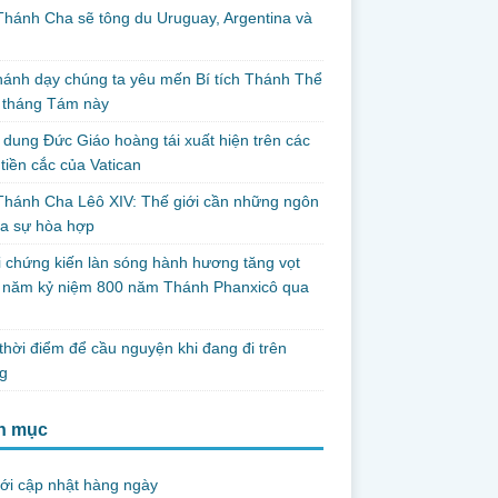
hánh Cha sẽ tông du Uruguay, Argentina và
thánh dạy chúng ta yêu mến Bí tích Thánh Thể
 tháng Tám này
dung Đức Giáo hoàng tái xuất hiện trên các
tiền cắc của Vatican
hánh Cha Lêô XIV: Thế giới cần những ngôn
ủa sự hòa hợp
i chứng kiến làn sóng hành hương tăng vọt
g năm kỷ niệm 800 năm Thánh Phanxicô qua
hời điểm để cầu nguyện khi đang đi trên
g
h mục
ới cập nhật hàng ngày