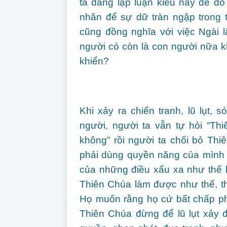
ta đang lập luận kiểu này để đ
nhân để sự dữ tràn ngập trong 
cũng đồng nghĩa với việc Ngài l
người có còn là con người nữa k
khiển?
Khi xảy ra chiến tranh, lũ lụt,
người, người ta vẫn tự hỏi “Thi
không” rồi người ta chối bỏ Th
phải dùng quyền năng của mình 
của những điều xấu xa như thế k
Thiên Chúa làm được như thế, thì
Họ muốn rằng họ cứ bất chấp ph
Thiên Chúa đừng để lũ lụt xảy 