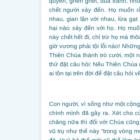
quyền, ghen ghét, đua tranh, n
chết người xảy đến. Họ muốn r
nhau, gian lận với nhau, lừa g
hại nào xảy đến với họ. Họ muốn
này chết hết đi, chỉ trừ họ mà th
giờ vương phải tội lỗi nào! Nhữ
Thiên Chúa thành trò cười, một 
thử đặt câu hỏi: Nếu Thiên Chúa ra
ai tồn tại trên đời để đặt câu hỏ
Con người, vì sống như một cộng
chính mình đã gây ra. Xét cho cùn
chăng nữa thì đối với Chúa cũng 
vũ trụ như thế này “trong vòng 