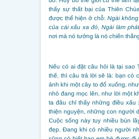
đó. Huỷ bỏ thế giới cũ thể làm l
thấy sự thất bại của Thiên Chú
được thể hiện ở chỗ:
Ngài không 
của cái xấu xa đó, Ngài làm phá
nơi mà nó tưởng là nó chiến thắn
Nếu có ai đặt câu hỏi là tại s
thế, thì câu trả lời sẽ là: bạn c
ảnh khi một cây to đổ xuống, như
nhỏ đang mọc lên, như lời một kh
ta đâu chỉ thấy những điều xấu
thiện nguyện, những con người d
Cuộc sống này tuy nhiều bùn lầ
đẹp. Đang khi có nhiều người nhắ
cũng có biết bao em bé được đi 