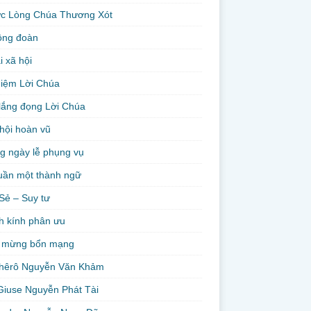
ức Lòng Chúa Thương Xót
ộng đoàn
i xã hội
niệm Lời Chúa
lắng đọng Lời Chúa
hội hoàn vũ
g ngày lễ phụng vụ
uần một thành ngữ
Sẻ – Suy tư
h kính phân ưu
 mừng bổn mạng
hêrô Nguyễn Văn Khảm
Giuse Nguyễn Phát Tài