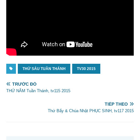
THỨ SÁU TUẦN THÁNH
TV30 2015
TRƯỚC ĐÓ
THỨ NĂM Tuần Thánh, tv115 2015
TIẾP THEO
Thứ Bẩy & Chúa Nhật PHỤC SINH, tv117 2015