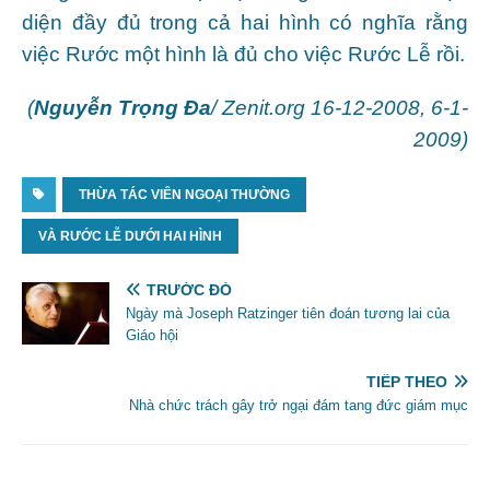
diện đầy đủ trong cả hai hình có nghĩa rằng
việc Rước một hình là đủ cho việc Rước Lễ rồi.
(
Nguyễn Trọng Đa
/ Zenit.org 16-12-2008, 6-1-
2009)
THỪA TÁC VIÊN NGOẠI THƯỜNG
VÀ RƯỚC LỄ DƯỚI HAI HÌNH
TRƯỚC ĐÓ
Ngày mà Joseph Ratzinger tiên đoán tương lai của
Giáo hội
TIẾP THEO
Nhà chức trách gây trở ngại đám tang đức giám mục