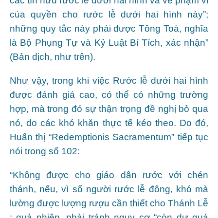
các tín hữu rước lễ dưới hai hình và về phạm vi
của quyền cho rước lễ dưới hai hình này”;
những quy tắc này phải được Tông Toà, nghĩa
là Bộ Phụng Tự và Kỷ Luật Bí Tích, xác nhận”
(Bản dịch, như trên).
Như vậy, trong khi việc Rước lễ dưới hai hình
được đánh giá cao, có thể có những trường
hợp, mà trong đó sự thận trọng đề nghị bỏ qua
nó, do các khó khăn thực tế kéo theo. Do đó,
Huấn thị “Redemptionis Sacramentum” tiếp tục
nói trong số 102:
“Không được cho giáo dân rước với chén
thánh, nếu, vì số người rước lễ đông, khó mà
lường được lượng rượu cần thiết cho Thánh Lễ
; quả nhiên, phải tránh nguy cơ “còn dư quá