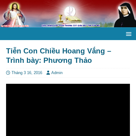
Tiễn Con Chiều Hoang Vắng –
Trình bày: Phương Thảo
Tháng 3 16, 2016
Admin