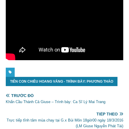
TIỄN CON CHIỀU HOANG VẮNG - TRÌNH BÀY: PHƯƠNG THẢO
TRƯỚC ĐÓ
Khẩn Cầu Thánh Cả Giuse – Trình bày: Ca Sĩ Lý Mai Trang
TIẾP THEO
Trực tiếp tĩnh tâm mùa chay tại G.x Bùi Môn 18giờ00 ngày 18/3/2016
(LM Giuse Nguyễn Phát Tài)