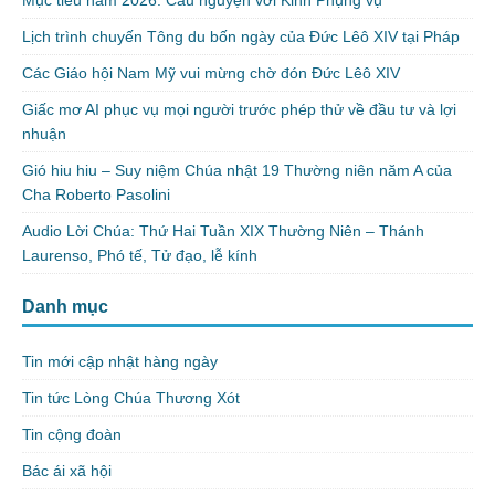
Mục tiêu năm 2026: Cầu nguyện với Kinh Phụng vụ
Lịch trình chuyến Tông du bốn ngày của Đức Lêô XIV tại Pháp
Các Giáo hội Nam Mỹ vui mừng chờ đón Đức Lêô XIV
Giấc mơ AI phục vụ mọi người trước phép thử về đầu tư và lợi
nhuận
Gió hiu hiu – Suy niệm Chúa nhật 19 Thường niên năm A của
Cha Roberto Pasolini
Audio Lời Chúa: Thứ Hai Tuần XIX Thường Niên – Thánh
Laurenso, Phó tế, Tử đạo, lễ kính
Danh mục
Tin mới cập nhật hàng ngày
Tin tức Lòng Chúa Thương Xót
Tin cộng đoàn
Bác ái xã hội