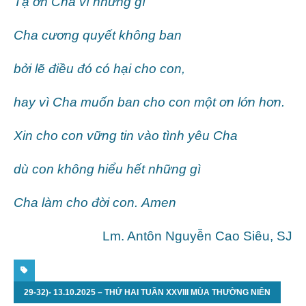
Tạ ơn Cha vì những gì
Cha cương quyết không ban
bởi lẽ điều đó có hại cho con,
hay vì Cha muốn ban cho con một ơn lớn hơn.
Xin cho con vững tin vào tình yêu Cha
dù con không hiểu hết những gì
Cha làm cho đời con.
Amen
Lm. Antôn Nguyễn Cao Siêu, SJ
29-32)- 13.10.2025 – THỨ HAI TUẦN XXVIII MÙA THƯỜNG NIÊN