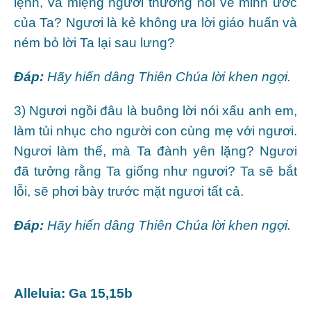
lệnh, và miệng ngươi thường nói về minh ước
của Ta? Ngươi là kẻ không ưa lời giáo huấn và
ném bỏ lời Ta lại sau lưng?
Ðáp:
Hãy hiến dâng Thiên Chúa lời khen ngợi
.
3) Ngươi ngồi đâu là buông lời nói xấu anh em,
làm tủi nhục cho người con cùng mẹ với ngươi.
Ngươi làm thế, mà Ta đành yên lặng? Ngươi
đã tưởng rằng Ta giống như ngươi? Ta sẽ bắt
lỗi, sẽ phơi bày trước mặt ngươi tất cả.
Ðáp:
Hãy hiến dâng Thiên Chúa lời khen ngợi
.
Alleluia: Ga 15,15b