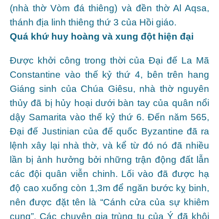
(nhà thờ Vòm đá thiêng) và đền thờ Al Aqsa,
thánh địa linh thiêng thứ 3 của Hồi giáo.
Quá khứ huy hoàng và xung đột hiện đại
Được khởi công trong thời của Đại đế La Mã
Constantine vào thế kỷ thứ 4, bên trên hang
Giáng sinh của Chúa Giêsu, nhà thờ nguyên
thủy đã bị hủy hoại dưới bàn tay của quân nổi
dậy Samarita vào thế kỷ thứ 6. Đến năm 565,
Đại đế Justinian của đế quốc Byzantine đã ra
lệnh xây lại nhà thờ, và kể từ đó nó đã nhiều
lần bị ảnh hưởng bởi những trận động đất lẫn
các đội quân viễn chinh. Lối vào đã được hạ
độ cao xuống còn 1,3m để ngăn bước kỵ binh,
nên được đặt tên là “Cánh cửa của sự khiêm
cung”. Các chuyên gia trùng tu của Ý đã khôi