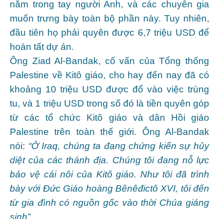
nằm trong tay người Anh, và các chuyên gia
muốn trưng bày toàn bộ phần này. Tuy nhiên,
đầu tiên họ phải quyên được 6,7 triệu USD để
hoàn tất dự án.
Ông Ziad Al-Bandak, cố vấn của Tổng thống
Palestine về Kitô giáo, cho hay đến nay đã có
khoảng 10 triệu USD được đổ vào việc trùng
tu, và 1 triệu USD trong số đó là tiền quyên góp
từ các tổ chức Kitô giáo và dân Hồi giáo
Palestine trên toàn thế giới. Ông Al-Bandak
nói:
“Ở Iraq, chúng ta đang chứng kiến sự hủy
diệt của các thánh địa. Chúng tôi đang nỗ lực
bảo vệ cái nôi của Kitô giáo. Như tôi đã trình
bày với Đức Giáo hoàng Bênêđictô XVI, tôi đến
từ gia đình có nguồn gốc vào thời Chúa giáng
sinh”.