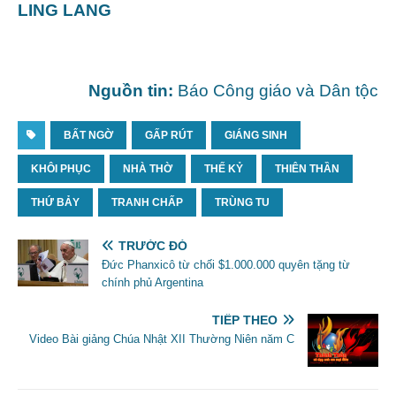
LING LANG
Nguồn tin:
Báo Công giáo và Dân tộc
BẤT NGỜ
GẤP RÚT
GIÁNG SINH
KHÔI PHỤC
NHÀ THỜ
THẾ KỶ
THIÊN THẦN
THỨ BẢY
TRANH CHẤP
TRÙNG TU
TRƯỚC ĐÓ
Đức Phanxicô từ chối $1.000.000 quyên tặng từ
chính phủ Argentina
TIẾP THEO
Video Bài giảng Chúa Nhật XII Thường Niên năm C