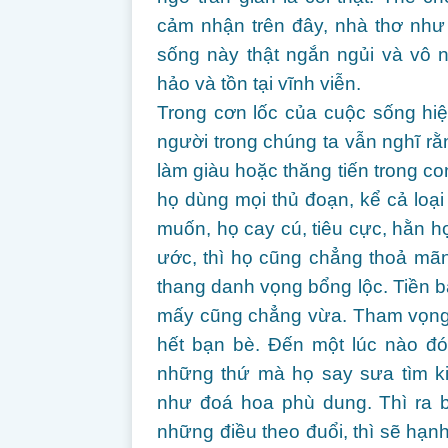
cảm nhận trên đây, nhà thơ như
sống này thật ngắn ngủi và vô n
hảo và tồn tại vĩnh viễn.
Trong cơn lốc của cuộc sống hiệ
người trong chúng ta vẫn nghĩ rằn
làm giàu hoặc thăng tiến trong 
họ dùng mọi thủ đoạn, kể cả loại
muốn, họ cay cú, tiêu cực, hằn
ước, thì họ cũng chẳng thoả mãn,
thang danh vọng bổng lộc. Tiền 
mấy cũng chẳng vừa. Tham vọng 
hết bạn bè. Đến một lúc nào đó,
những thứ mà họ say sưa tìm k
như đoá hoa phù dung. Thì ra b
những điều theo đuổi, thì sẽ hạn