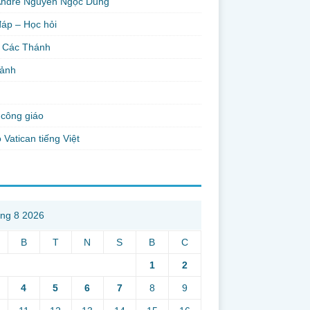
Andre Nguyễn Ngọc Dũng
đáp – Học hỏi
 Các Thánh
 ảnh
công giáo
 Vatican tiếng Việt
ng 8 2026
B
T
N
S
B
C
1
2
4
5
6
7
8
9