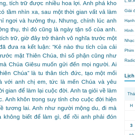
L.M 
g, tích trữ được nhiều hoa lợi. Anh phá kho
Giải 
ó tầm nhìn xa, sau một thời gian vất vả làm
hỉ ngơi và hưởng thụ. Nhưng, chính lúc anh
Hạnh
ng thụ, thì đó cũng là ngày tận số của anh.
Hình
ích trữ, giờ đây trở thành vô nghĩa trước một
Nhạc
ã đưa ra kết luận: “Kẻ nào thu tích của cải
Phim 
trước mặt Thiên Chúa, thì số phận cũng như
Radio
p mà Chúa Giêsu muốn gửi đến mọi người. Ai
hiên Chúa” là tu thân tích đức, tạo một mối
Lịch
à với anh chị em, tức là mến Chúa và yêu
 gian để làm lại cuộc đời. Anh ta giỏi về làm
Thá
c. Anh khôn trong suy tính cho cuộc đời hiện
H
n về tương lai. Anh như người mộng du, đi mà
à không biết để làm gì, để rồi anh phải đón
3