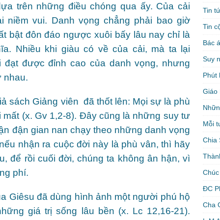
dựa trên những điều chóng qua ấy. Của cải
Tin t
i niềm vui. Danh vọng chẳng phải bao giờ
Tin c
t bật đôn đáo ngược xuôi bấy lâu nay chỉ là
Bác á
a. Nhiều khi giàu có về của cải, mà ta lại
Suy 
i đạt được đỉnh cao của danh vọng, nhưng
Phút 
ừ nhau.
Giáo 
ả sách Giảng viên đã thốt lên: Mọi sự là phù
Nhữn
 mất (x. Gv 1,2-8). Đây cũng là những suy tư
Mỗi t
 lận đận gian nan chạy theo những danh vọng
Chia 
, nếu nhận ra cuộc đời này là phù vân, thì hãy
Thàn
, để rồi cuối đời, chúng ta không ân hận, vì
ng phí.
Chúc
ĐC P
a Giêsu đã dùng hình ảnh một người phú hộ
Cha 
hững giá trị sống lâu bền (x. Lc 12,16-21).