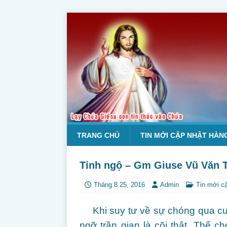
TRANG CHỦ
TIN MỚI CẬP NHẬT HÀN
Tỉnh ngộ – Gm Giuse Vũ Văn 
Tháng 8 25, 2016
Admin
Tin mới c
Khi suy tư về sự chóng qua cuộ
ngỡ trần gian là cõi thật. Thế ch