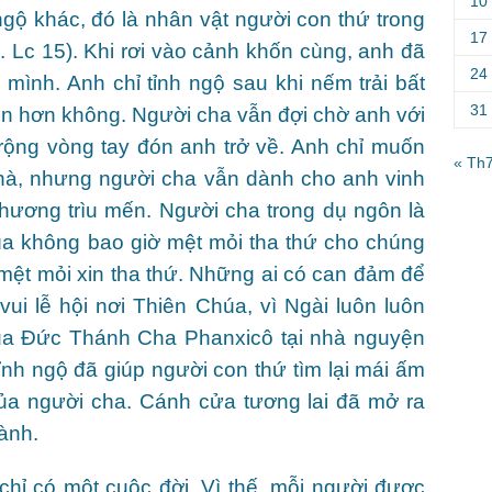
10
gộ khác, đó là nhân vật người con thứ trong
17
 Lc 15). Khi rơi vào cảnh khốn cùng, anh đã
24
a mình. Anh chỉ tỉnh ngộ sau khi nếm trải bất
31
n hơn không. Người cha vẫn đợi chờ anh với
rộng vòng tay đón anh trở về. Anh chỉ muốn
« Th
hà, nhưng người cha vẫn dành cho anh vinh
thương trìu mến. Người cha trong dụ ngôn là
úa không bao giờ mệt mỏi tha thứ cho chúng
mệt mỏi xin tha thứ. Những ai có can đảm để
vui lễ hội nơi Thiên Chúa, vì Ngài luôn luôn
 của Đức Thánh Cha Phanxicô tại nhà nguyện
nh ngộ đã giúp người con thứ tìm lại mái ấm
 của người cha. Cánh cửa tương lai đã mở ra
lành.
chỉ có một cuộc đời. Vì thế, mỗi người được