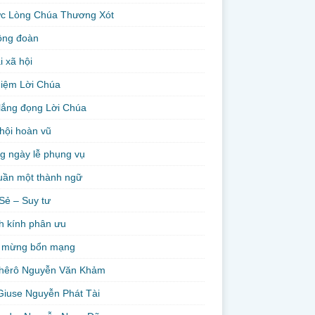
ức Lòng Chúa Thương Xót
ộng đoàn
i xã hội
niệm Lời Chúa
lắng đọng Lời Chúa
hội hoàn vũ
g ngày lễ phụng vụ
uần một thành ngữ
Sẻ – Suy tư
h kính phân ưu
 mừng bổn mạng
hêrô Nguyễn Văn Khảm
Giuse Nguyễn Phát Tài