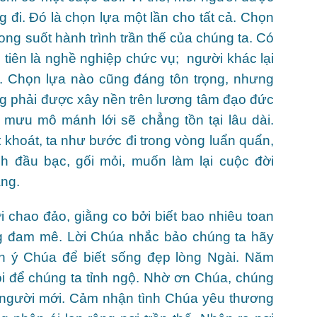
đi. Đó là chọn lựa một lần cho tất cả. Chọn
ng suốt hành trình trần thế của chúng ta. Có
tiên là nghề nghiệp chức vụ; người khác lại
. Chọn lựa nào cũng đáng tôn trọng, nhưng
g phải được xây nền trên lương tâm đạo đức
 mưu mô mánh lới sẽ chẳng tồn tại lâu dài.
 khoát, ta như bước đi trong vòng luẩn quẩn,
nh đầu bạc, gối mỏi, muốn làm lại cuộc đời
ng.
 chao đảo, giằng co bởi biết bao nhiêu toan
ng đam mê. Lời Chúa nhắc bảo chúng ta hãy
nh ý Chúa để biết sống đẹp lòng Ngài. Năm
i để chúng ta tỉnh ngộ. Nhờ ơn Chúa, chúng
on người mới. Cảm nhận tình Chúa yêu thương