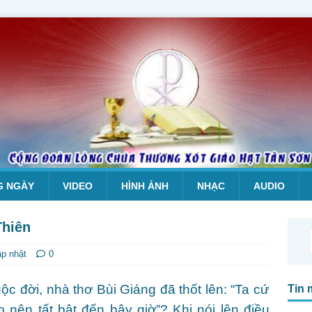
G NGÀY
VIDEO
HÌNH ẢNH
NHẠC
AUDIO
Thiên
ập nhật
0
c đời, nhà thơ Bùi Giáng đã thốt lên: “Ta cứ
Tin 
o nên tất bật đến bây giờ”? Khi nói lên điều