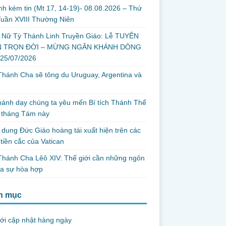
nh kém tin (Mt 17, 14-19)- 08.08.2026 – Thứ
uần XVIII Thường Niên
 Nữ Tỳ Thánh Linh Truyền Giáo: Lễ TUYÊN
 TRỌN ĐỜI – MỪNG NGÂN KHÁNH DÒNG
 25/07/2026
hánh Cha sẽ tông du Uruguay, Argentina và
thánh dạy chúng ta yêu mến Bí tích Thánh Thể
 tháng Tám này
dung Đức Giáo hoàng tái xuất hiện trên các
tiền cắc của Vatican
hánh Cha Lêô XIV: Thế giới cần những ngôn
ủa sự hòa hợp
h mục
ới cập nhật hàng ngày