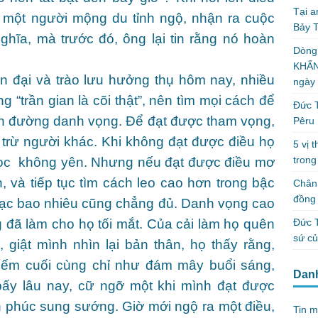
Tại a
 một người mộng du tỉnh ngộ, nhận ra cuộc
Bảy T
ghĩa, mà trước đó, ông lại tin rằng nó hoàn
Dòng
KHẤN
n đại và trào lưu hưởng thụ hôm nay, nhiều
ngày
g “trần gian là cõi thật”, nên tìm mọi cách để
Đức T
con đường danh vọng. Để đạt được tham vọng,
Pêru
 trừ người khác. Khi không đạt được điều họ
5 vị 
trong
 học không yên. Nhưng nếu đạt được điều mơ
 và tiếp tục tìm cách leo cao hơn trong bậc
Chân 
đồng 
bạc bao nhiêu cũng chẳng đủ. Danh vọng cao
Đức T
đã làm cho họ tối mắt. Của cải làm họ quên
sứ c
 giật mình nhìn lại bản thân, họ thấy rằng,
iếm cuối cùng chỉ như đám mây buổi sáng,
Dan
ấy lâu nay, cữ ngỡ một khi mình đạt được
h phúc sung sướng. Giờ mới ngộ ra một điều,
Tin m