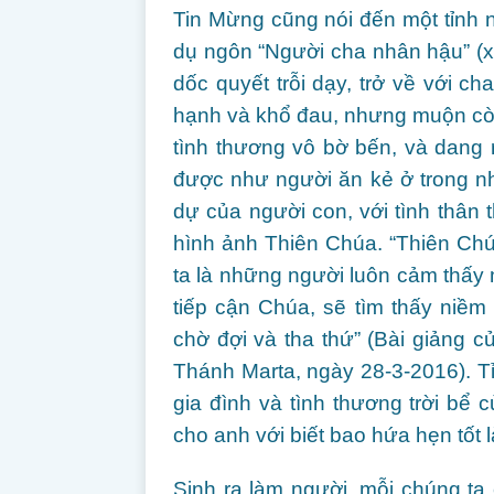
Tin Mừng cũng nói đến một tỉnh n
dụ ngôn “Người cha nhân hậu” (x.
dốc quyết trỗi dạy, trở về với ch
hạnh và khổ đau, nhưng muộn cò
tình thương vô bờ bến, và dang 
được như người ăn kẻ ở trong n
dự của người con, với tình thân 
hình ảnh Thiên Chúa. “Thiên Ch
ta là những người luôn cảm thấy 
tiếp cận Chúa, sẽ tìm thấy niềm 
chờ đợi và tha thứ” (Bài giảng
Thánh Marta, ngày 28-3-2016). Tỉ
gia đình và tình thương trời bể
cho anh với biết bao hứa hẹn tốt 
Sinh ra làm người, mỗi chúng ta 