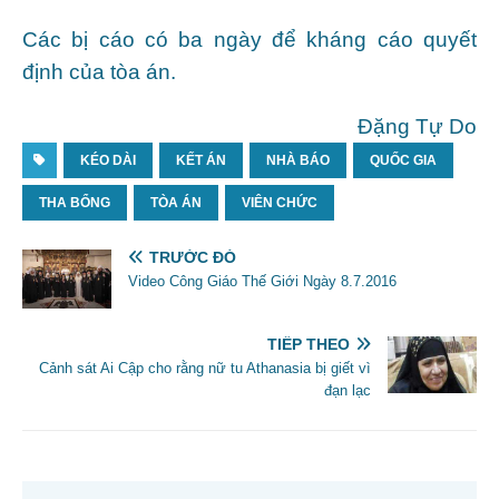
Các bị cáo có ba ngày để kháng cáo quyết
định của tòa án.
Đặng Tự Do
KÉO DÀI
KẾT ÁN
NHÀ BÁO
QUỐC GIA
THA BỔNG
TÒA ÁN
VIÊN CHỨC
TRƯỚC ĐÓ
Video Công Giáo Thế Giới Ngày 8.7.2016
TIẾP THEO
Cảnh sát Ai Cập cho rằng nữ tu Athanasia bị giết vì
đạn lạc