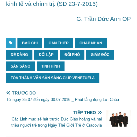
kinh tế và chính trị. (SD 23-7-2016)
G. Trần Đức Anh OP
BÁO CHÍ
CAN THIỆP
CHẤP NHẬN
DỄ DÀNG
ĐỐI LẬP
ĐỐI PHÓ
GIÁM ĐỐC
SẴN SÀNG
TÌNH HÌNH
TÒA THÁNH VẪN SẴN SÀNG GIÚP VENEZUELA
TRƯỚC ĐÓ
Từ ngày 25.07 đến ngày 30.07.2016 _ Phút lắng đọng Lời Chúa
TIẾP THEO
Các Linh mục sẽ hát trước Đức Giáo hoàng và hai
triệu người trẻ trong Ngày Thế Giới Trẻ ở Cracovia