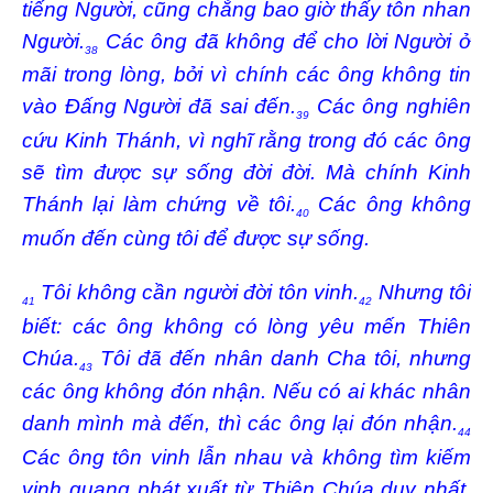
tiếng Người, cũng chẳng bao giờ thấy tôn nhan
Người.
Các ông đã không để cho lời Người ở
38
mãi trong lòng, bởi vì chính các ông không tin
vào Đấng Người đã sai đến.
Các ông nghiên
39
cứu Kinh Thánh, vì nghĩ rằng trong đó các ông
sẽ tìm được sự sống đời đời. Mà chính Kinh
Thánh lại làm chứng về tôi.
Các ông không
40
muốn đến cùng tôi để được sự sống.
Tôi không cần người đời tôn vinh.
Nhưng tôi
41
42
biết: các ông không có lòng yêu mến Thiên
Chúa.
Tôi đã đến nhân danh Cha tôi, nhưng
43
các ông không đón nhận. Nếu có ai khác nhân
danh mình mà đến, thì các ông lại đón nhận.
44
Các ông tôn vinh lẫn nhau và không tìm kiếm
vinh quang phát xuất từ Thiên Chúa duy nhất,