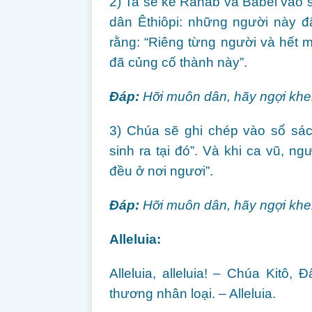
2) Ta sẽ kể Rahab và Babel vào số
dân Êthiôpi: những người này đã
rằng: “Riêng từng người và hết m
đã củng cố thành này”.
Ðáp:
Hỡi muôn dân, hãy ngợi kh
3) Chúa sẽ ghi chép vào sổ sá
sinh ra tại đó”. Và khi ca vũ, ng
đều ở nơi ngươi”.
Ðáp:
Hỡi muôn dân, hãy ngợi kh
Alleluia:
Alleluia, alleluia! – Chúa Kitô, 
thương nhân loại. – Alleluia.