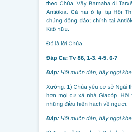
theo Chúa. Vậy Barnaba đi Tarxê
Antiôkia. Cả hai ở lại tại Hội
chúng đông đảo; chính tại Antiô
Kitô hữu.
Ðó là lời Chúa.
Ðáp Ca: Tv 86, 1-3. 4-5. 6-7
Ðáp:
Hỡi muôn dân, hãy ngợi kh
Xướng: 1) Chúa yêu cơ sở Ngài thi
hơn mọi cư xá nhà Giacóp. Hỡi t
những điều hiển hách về ngươi.
Ðáp:
Hỡi muôn dân, hãy ngợi kh