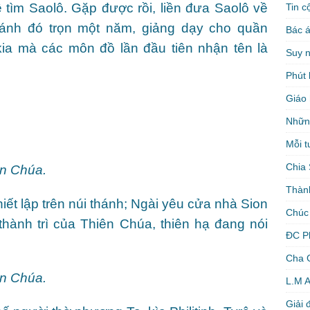
 tìm Saolô. Gặp được rồi, liền đưa Saolô về
Tin c
 Thánh đó trọn một năm, giảng dạy cho quần
Bác á
kia mà các môn đồ lần đầu tiên nhận tên là
Suy 
Phút 
Giáo 
Nhữn
Mỗi t
Chia 
en Chúa.
Thàn
ết lập trên núi thánh; Ngài yêu cửa nhà Sion
Chúc
hành trì của Thiên Chúa, thiên hạ đang nói
ĐC P
Cha 
en Chúa.
L.M 
Giải 