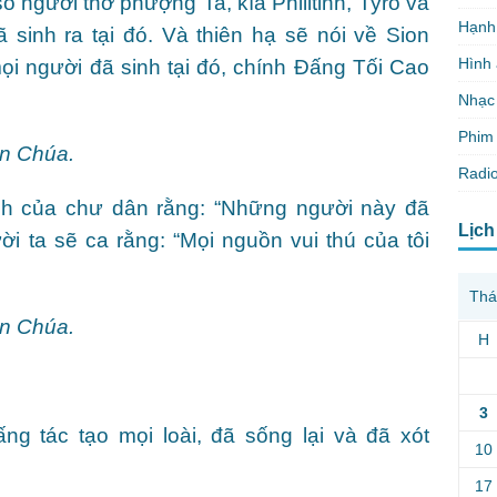
 người thờ phượng Ta, kìa Philitinh, Tyrô và
Hạnh
 sinh ra tại đó. Và thiên hạ sẽ nói về Sion
Hình
ọi người đã sinh tại đó, chính Ðấng Tối Cao
Nhạc
Phim 
en Chúa.
Radio
ch của chư dân rằng: “Những người này đã
Lịch
ười ta sẽ ca rằng: “Mọi nguồn vui thú của tôi
Thá
en Chúa.
H
3
Ðấng tác tạo mọi loài, đã sống lại và đã xót
10
17