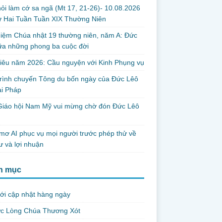
ỏi làm cớ sa ngã (Mt 17, 21-26)- 10.08.2026
ứ Hai Tuần Tuần XIX Thường Niên
iệm Chúa nhật 19 thường niên, năm A: Đức
iữa những phong ba cuộc đời
iêu năm 2026: Cầu nguyện với Kinh Phụng vụ
trình chuyến Tông du bốn ngày của Đức Lêô
ại Pháp
Giáo hội Nam Mỹ vui mừng chờ đón Đức Lêô
mơ AI phục vụ mọi người trước phép thử về
ư và lợi nhuận
h mục
ới cập nhật hàng ngày
ức Lòng Chúa Thương Xót