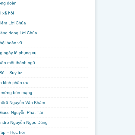
ộng đoàn
i xã hội
niệm Lời Chúa
lắng đọng Lời Chúa
hội hoàn vũ
g ngày lễ phụng vụ
uần một thành ngữ
Sẻ – Suy tư
h kính phân ưu
 mừng bổn mạng
hêrô Nguyễn Văn Khảm
Giuse Nguyễn Phát Tài
Andre Nguyễn Ngọc Dũng
đáp – Học hỏi