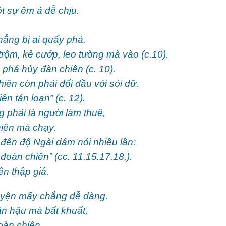
t sự êm ả dễ chịu.
hẳng bị ai quấy phá.
rộm, kẻ cướp, leo tường mà vào (c.10).
 phá hủy đàn chiên (c. 10).
hiên còn phải đối đầu với sói dữ.
ên tán loạn” (c. 12).
phải là người làm thuê,
hiên mà chạy.
i đến độ Ngài dám nói nhiều lần:
oàn chiên” (cc. 11.15.17.18.).
ên thập giá.
uyện mấy chẳng dễ dàng.
n hậu mà bất khuất,
oàn chiên,