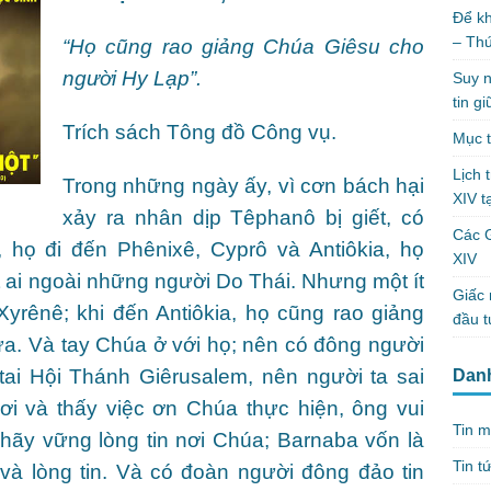
Để kh
– Th
“Họ cũng rao giảng Chúa Giêsu cho
người Hy Lạp”.
Suy n
tin g
Trích sách Tông đồ Công vụ.
Mục t
Lịch 
Trong những ngày ấy, vì cơn bách hại
XIV t
xảy ra nhân dịp Têphanô bị giết, có
Các 
 họ đi đến Phênixê, Cyprô và Antiôkia, họ
XIV
 ai ngoài những người Do Thái. Nhưng một ít
Giấc 
yrênê; khi đến Antiôkia, họ cũng rao giảng
đầu t
a. Và tay Chúa ở với họ; nên có đông người
 tai Hội Thánh Giêrusalem, nên người ta sai
Dan
ơi và thấy việc ơn Chúa thực hiện, ông vui
Tin m
ãy vững lòng tin nơi Chúa; Barnaba vốn là
Tin t
và lòng tin. Và có đoàn người đông đảo tin