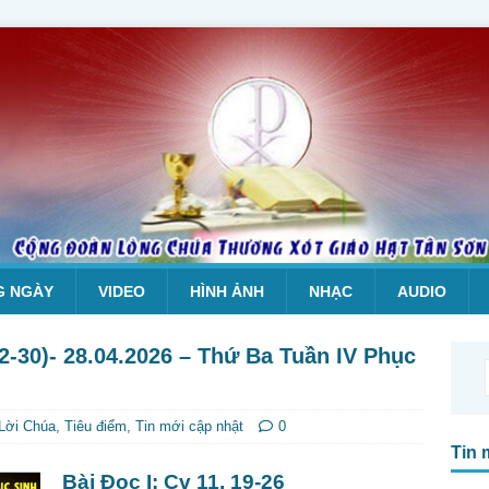
G NGÀY
VIDEO
HÌNH ẢNH
NHẠC
AUDIO
22-30)- 28.04.2026 – Thứ Ba Tuần IV Phục
Lời Chúa
,
Tiêu điểm
,
Tin mới cập nhật
0
Tin 
Bài Ðọc I: Cv 11, 19-26