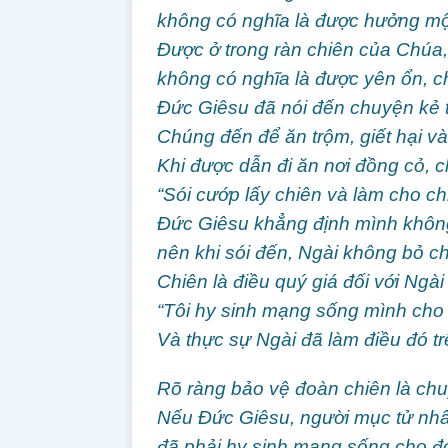
không có nghĩa là được hưởng mộ
Được ở trong ràn chiên của Chúa,
không có nghĩa là được yên ổn, c
Đức Giêsu đã nói đến chuyện kẻ t
Chúng đến để ăn trộm, giết hại và
Khi được dẫn đi ăn nơi đồng cỏ, c
“Sói cướp lấy chiên và làm cho chi
Đức Giêsu khẳng định mình không 
nên khi sói đến, Ngài không bỏ c
Chiên là điều quý giá đối với Ngà
“Tôi hy sinh mạng sống mình cho đ
Và thực sự Ngài đã làm điều đó tr
Rõ ràng bảo vệ đoàn chiên là ch
Nếu Đức Giêsu, người mục tử nhâ
đã phải hy sinh mạng sống cho đ