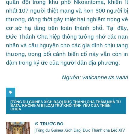
quân đội trong khu phố Nkoantoma, khiến ít
nhất 107 người thiệt mạng và hơn 600 người bị
thương, đồng thời gây thiệt hại nghiêm trọng về
cơ sở hạ tầng trên toàn thành phố. Tại đây,
Đức Thánh Cha hiệp thông tưởng nhớ các nạn
nhân và cầu nguyện cho các gia đình chịu tang
thương, trong bối cảnh biến cố này vẫn còn in
đậm trong ký ức của người dân địa phương.
Nguồn: vaticannews.va/vi
[TÔNG DU GUINEA XÍCH ĐẠO] ĐỨC THÁNH CHA THĂM NHÀ TÙ
BATA: KHÔNG AI BỊ LOẠI TRỪ KHỎI TÌNH YÊU CỦA THIÊN
CHÚA
TRƯỚC ĐÓ
[Tông du Guinea Xích Đạo] Đức Thánh cha Lêô XIV