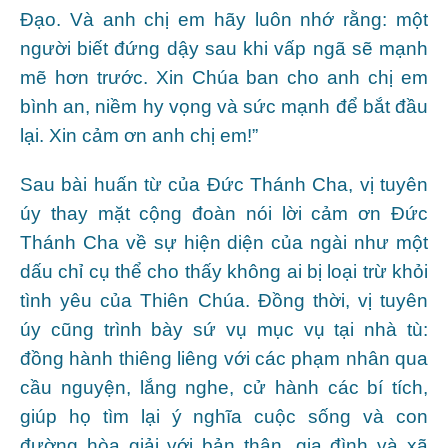
Đạo. Và anh chị em hãy luôn nhớ rằng: một
người biết đứng dậy sau khi vấp ngã sẽ mạnh
mẽ hơn trước. Xin Chúa ban cho anh chị em
bình an, niềm hy vọng và sức mạnh để bắt đầu
lại. Xin cảm ơn anh chị em!”
Sau bài huấn từ của Đức Thánh Cha, vị tuyên
úy thay mặt cộng đoàn nói lời cảm ơn Đức
Thánh Cha về sự hiện diện của ngài như một
dấu chỉ cụ thể cho thấy không ai bị loại trừ khỏi
tình yêu của Thiên Chúa. Đồng thời, vị tuyên
úy cũng trình bày sứ vụ mục vụ tại nhà tù:
đồng hành thiêng liêng với các phạm nhân qua
cầu nguyện, lắng nghe, cử hành các bí tích,
giúp họ tìm lại ý nghĩa cuộc sống và con
đường hòa giải với bản thân, gia đình và xã