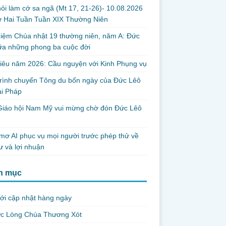
ỏi làm cớ sa ngã (Mt 17, 21-26)- 10.08.2026
ứ Hai Tuần Tuần XIX Thường Niên
iệm Chúa nhật 19 thường niên, năm A: Đức
iữa những phong ba cuộc đời
iêu năm 2026: Cầu nguyện với Kinh Phụng vụ
trình chuyến Tông du bốn ngày của Đức Lêô
ại Pháp
Giáo hội Nam Mỹ vui mừng chờ đón Đức Lêô
mơ AI phục vụ mọi người trước phép thử về
ư và lợi nhuận
h mục
ới cập nhật hàng ngày
ức Lòng Chúa Thương Xót