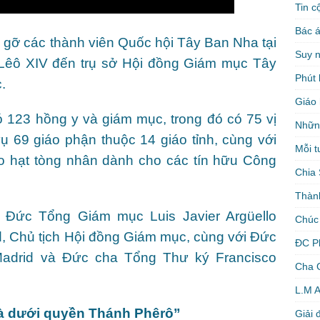
Tin c
Bác á
 gỡ các thành viên Quốc hội Tây Ban Nha tại
Suy 
Lêô XIV đến trụ sở Hội đồng Giám mục Tây
Phút 
.
Giáo 
ó 123 hồng y và giám mục, trong đó có 75 vị
Nhữn
 69 giáo phận thuộc 14 giáo tỉnh, cùng với
Mỗi t
o hạt tòng nhân dành cho các tín hữu Công
Chia 
Thàn
Đức Tổng Giám mục Luis Javier Argüello
Chúc
d, Chủ tịch Hội đồng Giám mục, cùng với Đức
ĐC P
adrid và Đức cha Tổng Thư ký Francisco
Cha 
L.M 
và dưới quyền Thánh Phêrô”
Giải 