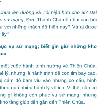
.
Chúa lên đường
và
Tôi hiện hữu cho ai? Đại
ho sứ mạng
, Đức Thánh Cha nêu hai câu hỏi
ầu với những thách đố hiện nay? Và ai được
ố ấy?
ục vụ sứ mạng; biết gìn giữ những kho
húa
nh một cuộc hành trình hướng về Thiên Chúa.
ể lý, nhưng là hành trình để con tim bay cao.
 bị cám dỗ bám víu vào những cơ cấu, hình
heo quá nhiều hành lý vô ích. Vì thế, cần có
ững gì không còn phục vụ sứ mạng, nhưng
 kho tàng giúp tiến gần đến Thiên Chúa.