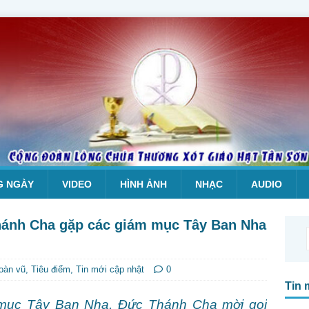
G NGÀY
VIDEO
HÌNH ẢNH
NHẠC
AUDIO
hánh Cha gặp các giám mục Tây Ban Nha
hoàn vũ
,
Tiêu điểm
,
Tin mới cập nhật
0
Tin 
m mục Tây Ban Nha, Đức Thánh Cha mời gọi