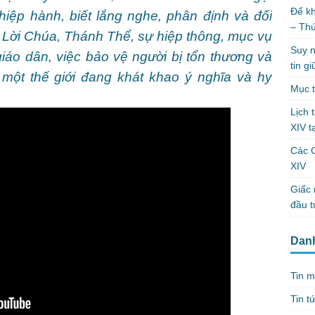
Để kh
 hiệp hành, biết lắng nghe, phân định và đối
– Th
a Lời Chúa, Thánh Thể, sự hiệp thông, mục vụ
Suy n
 giáo dân, việc bảo vệ người bị tổn thương và
tin g
một thế giới đang khát khao ý nghĩa và hy
Mục t
Lịch 
XIV t
Các 
XIV
Giấc 
đầu t
Dan
Tin m
Tin t