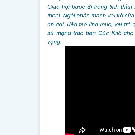
Giáo hội bước đi trong tinh thần
thoại. Ngài nhấn mạnh vai trò củ
ơn gọi, đào tạo linh mục, vai trò
sứ mạng trao ban Đức Kitô cho 
vọng.