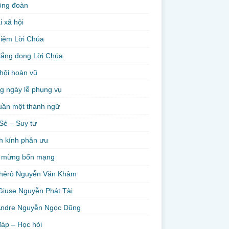
ộng đoàn
i xã hội
niệm Lời Chúa
lắng đọng Lời Chúa
hội hoàn vũ
g ngày lễ phụng vụ
uần một thành ngữ
Sẻ – Suy tư
h kính phân ưu
 mừng bổn mạng
hêrô Nguyễn Văn Khảm
Giuse Nguyễn Phát Tài
Andre Nguyễn Ngọc Dũng
đáp – Học hỏi