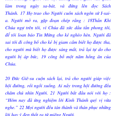
làm trong ngày sa-bát, và đứng lên đọc Sách
Thánh.
17
Họ trao cho Người cuốn sách ngôn sứ I-sai-
a. Người mở ra, gặp đoạn chép rằng :
18
Thần Khí
Chúa ngự trên tôi, vì Chúa đã xức dầu tấn phong tôi,
để tôi loan báo Tin Mừng cho kẻ nghèo hèn. Người đã
sai tôi đi công bố cho kẻ bị giam cầm biết họ được tha,
cho người mù biết họ được sáng mắt, trả lại tự do cho
người bị áp bức,
19
công bố một năm hồng ân của
Chúa.
20
Đức Giê-su cuộn sách lại, trả cho người giúp việc
hội đường, rồi ngồi xuống. Ai nấy trong hội đường đều
chăm chú nhìn Người.
21
Người bắt đầu nói với họ :
“Hôm nay đã ứng nghiệm lời Kinh Thánh quý vị vừa
nghe.”
22
Mọi người đều tán thành và thán phục những
lời hay ý đẹp thốt ra từ miệng Người.