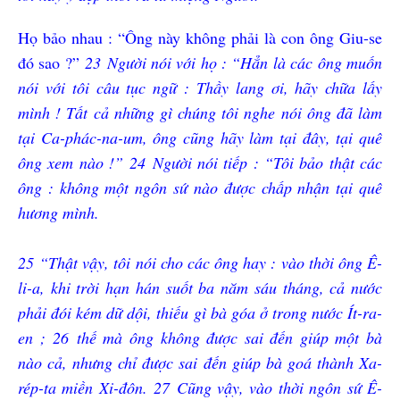
Họ bảo nhau : “Ông này không phải là con ông Giu-se
đó sao ?”
23
Người nói với họ : “Hẳn là các ông muốn
nói với tôi câu tục ngữ : Thầy lang ơi, hãy chữa lấy
mình ! Tất cả những gì chúng tôi nghe nói ông đã làm
tại Ca-phác-na-um, ông cũng hãy làm tại đây, tại quê
ông xem nào !”
24
Người nói tiếp : “Tôi bảo thật các
ông : không một ngôn sứ nào được chấp nhận tại quê
hương mình.
25
“Thật vậy, tôi nói cho các ông hay : vào thời ông Ê-
li-a, khi trời hạn hán suốt ba năm sáu tháng, cả nước
phải đói kém dữ dội, thiếu gì bà góa ở trong nước Ít-ra-
en ;
26
thế mà ông không được sai đến giúp một bà
nào cả, nhưng chỉ được sai đến giúp bà goá thành Xa-
rép-ta miền Xi-đôn.
27
Cũng vậy, vào thời ngôn sứ Ê-