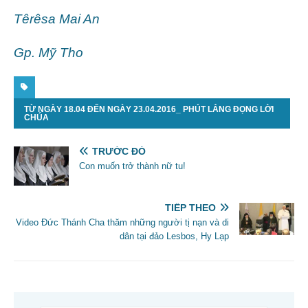
Têrêsa Mai An
Gp. Mỹ Tho
TỪ NGÀY 18.04 ĐẾN NGÀY 23.04.2016_ PHÚT LẮNG ĐỌNG LỜI
CHÚA
TRƯỚC ĐÓ
Con muốn trở thành nữ tu!
TIẾP THEO
Video Đức Thánh Cha thăm những người tị nạn và di
dân tại đảo Lesbos, Hy Lạp