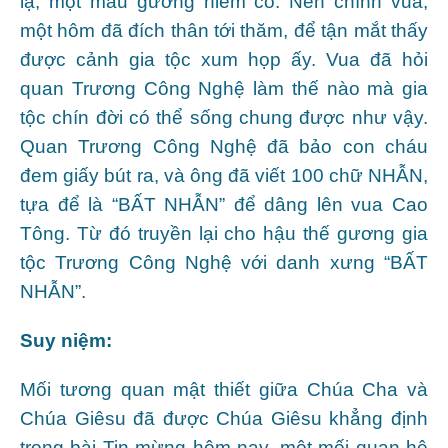
lạ, một mẫu gương hiếm có. Nên chính vua,
một hôm đã đích thân tới thăm, để tận mắt thấy
được cảnh gia tộc xum họp ấy. Vua đã hỏi
quan Trương Công Nghệ làm thế nào mà gia
tộc chín đời có thể sống chung được như vậy.
Quan Trương Công Nghệ đã bảo con cháu
đem giấy bút ra, và ông đã viết 100 chữ NHẪN,
tựa để là “BẤT NHẪN” để dâng lên vua Cao
Tông. Từ đó truyền lại cho hậu thế gương gia
tộc Trương Công Nghệ với danh xưng “BẤT
NHẪN”.
Suy niệm:
Mối tương quan mật thiết giữa Chúa Cha và
Chúa Giêsu đã được Chúa Giêsu khẳng định
trong bài Tin mừng hôm nay, một mối quan hệ