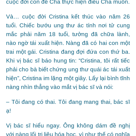
cuộc đời con để Cha thực hiện điều Cha muốn.
Và… cuộc đời Cristina kết thúc vào năm 26
tuổi. Chiếc bướu ung thư ác tính nơi tử cung
mắc phải năm 18 tuổi, tưởng đã chữa lành,
nào ngờ tái xuất hiện. Nàng đã có hai con một
trai một gái. Cristina đang đợi đứa con thứ ba.
Khi vị bác sĩ báo hung tin: “Cristina, tôi rất tiếc
phải cho bà biết chứng ung thư quái ác tái xuất
hiện”, Cristina im lặng một giây. Lấy lại bình tĩnh
nàng nhìn thẳng vào mắt vị bác sĩ và nói:
– Tôi đang có thai. Tôi đang mang thai, bác sĩ
ạ!
Vị bác sĩ hiểu ngay. Ông không dám đề nghị
với nàng lối trị liệu hóa học, vì như thế có nghĩa