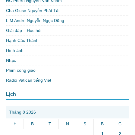
ĐC Phêrô Nguyễn Văn Khảm
Cha Giuse Nguyễn Phát Tài
L.M Andre Nguyễn Ngọc Dũng
Giải đáp – Học hỏi
Hạnh Các Thánh
Hình ảnh
Nhạc
Phim công giáo
Radio Vatican tiếng Việt
Lịch
Tháng 8 2026
H
B
T
N
S
B
C
1
2