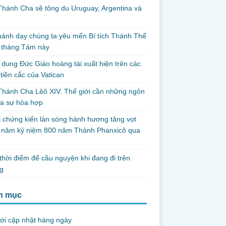
hánh Cha sẽ tông du Uruguay, Argentina và
thánh dạy chúng ta yêu mến Bí tích Thánh Thể
 tháng Tám này
dung Đức Giáo hoàng tái xuất hiện trên các
tiền cắc của Vatican
hánh Cha Lêô XIV: Thế giới cần những ngôn
ủa sự hòa hợp
i chứng kiến làn sóng hành hương tăng vọt
g năm kỷ niệm 800 năm Thánh Phanxicô qua
hời điểm để cầu nguyện khi đang đi trên
g
h mục
ới cập nhật hàng ngày