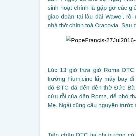
sinh hoạt chính là gặp gỡ các gi
giao đoàn tại lâu đài Wawel, rồ
nhà thờ chính toà Cracovia. Sau đ
Lúc 13 giờ trưa giờ Roma ĐTC đ
trường Fiumicino lấy máy bay đi
đó ĐTC đã đến đền thờ Đức Bà 
cứu rỗi của dân Roma, để phó t
Mẹ. Ngài cũng cầu nguyện trước th
Tiễn chân ĐTC tại phi trường có