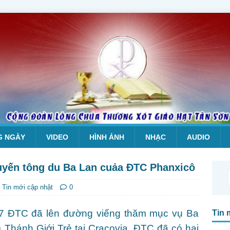
G NGÀY
VIDEO
HÌNH ẢNH
NHẠC
AUDIO
uyến tông du Ba Lan cuảa ĐTC Phanxicô
,
Tin mới cập nhật
0
 7 ĐTC đã lên đường viếng thăm mục vụ Ba
Tin 
Thánh Giới Trẻ tại Cracovia. ĐTC đã có hai