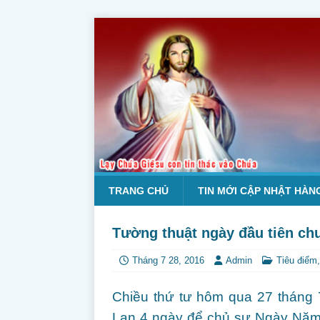
TRANG CHỦ
TIN MỚI CẬP NHẬT HÀN
Tường thuật ngày đầu tiên ch
Tháng 7 28, 2016
Admin
Tiêu điểm
Chiều thứ tư hôm qua 27 tháng
Lan 4 ngày để chủ sự Ngày Năm 