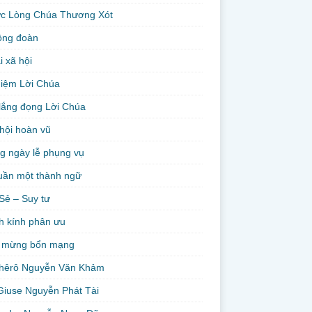
ức Lòng Chúa Thương Xót
ộng đoàn
i xã hội
niệm Lời Chúa
lắng đọng Lời Chúa
hội hoàn vũ
g ngày lễ phụng vụ
uần một thành ngữ
Sẻ – Suy tư
h kính phân ưu
 mừng bổn mạng
hêrô Nguyễn Văn Khảm
Giuse Nguyễn Phát Tài