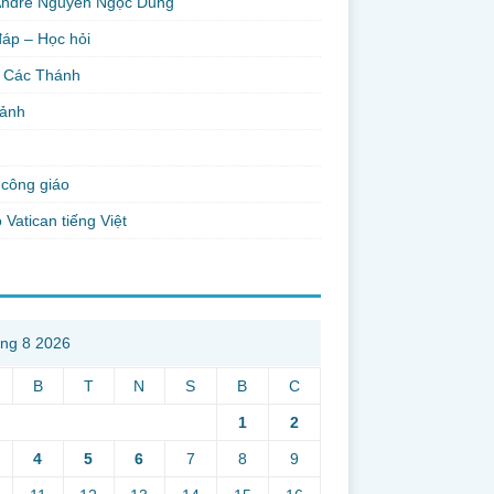
Andre Nguyễn Ngọc Dũng
đáp – Học hỏi
 Các Thánh
 ảnh
công giáo
 Vatican tiếng Việt
ng 8 2026
B
T
N
S
B
C
1
2
4
5
6
7
8
9