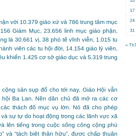
10
17
24
phận với 10.379 giáo xứ và 786 trung tâm mục
156 Giám Mục, 23.656 linh mục giáo phận,
31
g là 30.661 vị, 38 phó tế vĩnh viễn, 1.015 tu
« Th
ành viên các tu hội đời, 14.154 giáo lý viên,
ều khiển 1.425 cơ sở giáo dục và 5.319 trung
 cộng sản sụp đổ cho tới nay, Giáo Hội vẫn
 xã hội Ba Lan. Nền dân chủ đã mở ra các cơ
các thách đố mục vụ lớn. Nó đã cho phép
và sự tự do hoạt động trong các lãnh vực xã
 và lên tiếng trong cuộc sống công cộng phù
ập” và “tách biệt thân hữu”, được chấp thuận