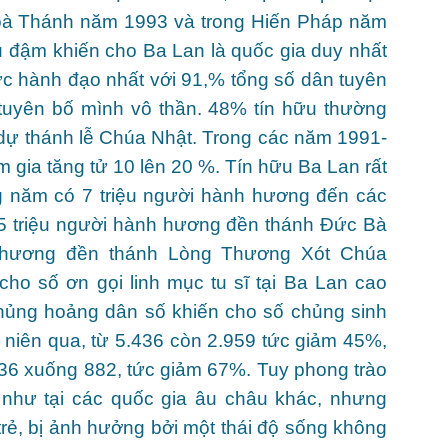
 Toà Thánh năm 1993 và trong Hiến Pháp năm
u đậm khiến cho Ba Lan là quốc gia duy nhất
ực hành đạo nhất với 91,% tổng số dân tuyên
 tuyên bố mình vô thần. 48% tín hữu thường
dự thánh lễ Chúa Nhật. Trong các năm 1991-
 gia tăng tử 10 lên 20 %. Tín hữu Ba Lan rất
 năm có 7 triệu người hành hương đến các
,5 triệu người hành hương đền thánh Đức Bà
h hương đền thánh Lòng Thương Xót Chúa
cho số ơn gọi linh mục tu sĩ tại Ba Lan cao
khủng hoảng dân số khiến cho số chủng sinh
p niên qua, từ 5.436 còn 2.959 tức giảm 45%,
.636 xuống 882, tức giảm 67%. Tuy phong trào
như tại các quốc gia âu châu khác, nhưng
 trẻ, bị ảnh hưởng bởi một thái độ sống không