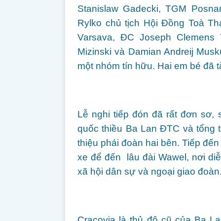
Stanislaw Gadecki, TGM Posna
Rylko chủ tịch Hội Đồng Toà T
Varsava, ĐC Joseph Clemens 
Mizinski và Damian Andreij Musk
một nhóm tín hữu. Hai em bé đã 
Lễ nghi tiếp đón đã rất đơn sơ,
quốc thiều Ba Lan ĐTC và tổng t
thiệu phái đoàn hai bên. Tiếp đế
xe để đến lâu đài Wawel, nơi diễn
xã hội dân sự và ngoại giao đoàn
Cracovia là thủ đô cũ của Ba L