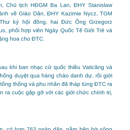
n, Chủ tịch HĐGM Ba Lan, ĐHY Stanislaw
hánh về Giáo Dân, ĐHY Kazimie Nycz, TGM
Thư ký hội đồng, hai Đức Ông Grzegorz
us, phối hợp viên Ngày Quốc Tế Giới Trẻ và
tặng hoa cho ĐTC.
 sau khi ban nhạc cử quốc thiều Vaticăng và
hống duyệt qua hàng chào danh dự, rồi giới
n tổng thống và phu nhân đã tháp tùng ĐTC ra
 ra cuộc gặp gỡ với các giới chức chính trị,
.
an, có hơn 762 ngàn dân, nằm bên bờ sông