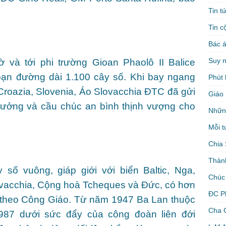
Tin t
Tin c
Bác á
Suy 
 và tới phi trường Gioan Phaolô II Balice
đoạn đường dài 1.100 cây số. Khi bay ngang
Phút 
Croazia, Slovenia, Áo Slovacchia ĐTC đã gửi
Giáo 
trưởng và cầu chúc an bình thịnh vượng cho
Nhữn
Mỗi t
Chia 
Thàn
ố vuông, giáp giới với biển Baltic, Nga,
Chúc
Slovacchia, Cộng hoà Tcheques và Đức, có hơn
ĐC P
% theo Công Giáo. Từ năm 1947 Ba Lan thuộc
Cha 
987 dưới sức đẩy của công đoàn liên đới