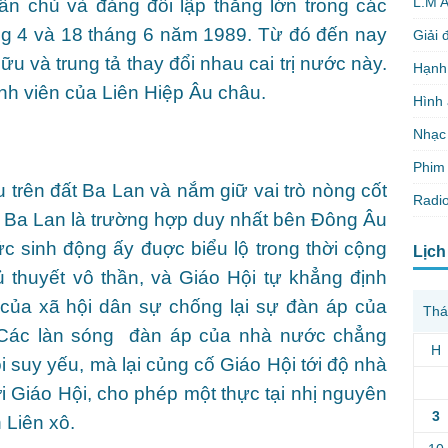
L.M 
dân chủ và đảng đối lập thắng lớn trong các
g 4 và 18 tháng 6 năm 1989. Từ đó đến nay
Giải 
ữu và trung tả thay đổi nhau cai trị nước này.
Hạnh
nh viên của Liên Hiệp Âu châu.
Hình
Nhạc
Phim 
 trên đất Ba Lan và nắm giữ vai trò nòng cốt
Radio
o Ba Lan là trường hợp duy nhất bên Đông Âu
c sinh động ấy đuợc biểu lộ trong thời cộng
Lịch
ủ thuyết vô thần, và Giáo Hội tự khẳng định
 của xã hội dân sự chống lại sự đàn áp của
Thá
 Các làn sóng đàn áp của nhà nước chẳng
H
suy yếu, mà lại củng cố Giáo Hội tới độ nhà
 Giáo Hội, cho phép một thực tại nhị nguyên
3
 Liên xô.