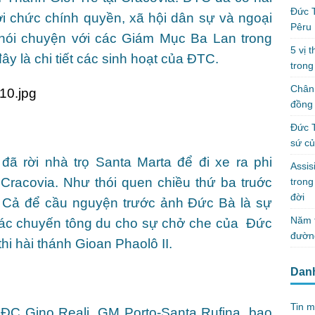
Đức T
ới chức chính quyền, xã hội dân sự và ngoại
Pêru
i nói chuyện với các Giám Mục Ba Lan trong
5 vị 
ây là chi tiết các sinh hoạt của ĐTC.
trong
Chân 
đồng 
Đức T
sứ c
ã rời nhà trọ Santa Marta để đi xe ra phi
Assis
 Cracovia. Như thói quen chiều thứ ba truớc
tron
đời
Cả để cầu nguyện trước ảnh Đức Bà là sự
Năm t
hác chuyến tông du cho sự chở che của Đức
đườn
i hài thánh Gioan Phaolô II.
Dan
Tin m
 ĐC Gino Reali, GM Porto-Santa Rufina, bao