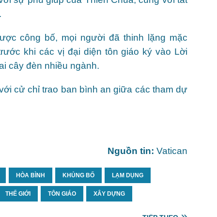
.
ược công bố, mọi người đã thinh lặng mặc
rước khi các vị đại diện tôn giáo ký vào Lời
ai cây đèn nhiều ngành.
ới cử chỉ trao ban bình an giữa các tham dự
Nguồn tin:
Vatican
HÒA BÌNH
KHỦNG BỐ
LẠM DỤNG
THẾ GIỚI
TÔN GIÁO
XÂY DỰNG