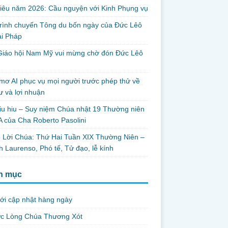
iêu năm 2026: Cầu nguyện với Kinh Phụng vụ
trình chuyến Tông du bốn ngày của Đức Lêô
ại Pháp
Giáo hội Nam Mỹ vui mừng chờ đón Đức Lêô
mơ AI phục vụ mọi người trước phép thử về
ư và lợi nhuận
iu hiu – Suy niệm Chúa nhật 19 Thường niên
 của Cha Roberto Pasolini
 Lời Chúa: Thứ Hai Tuần XIX Thường Niên –
 Laurenso, Phó tế, Tử đạo, lễ kính
h mục
ới cập nhật hàng ngày
ức Lòng Chúa Thương Xót