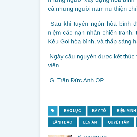
cả những người nam nữ thiện chí
Sau khi tuyên ngôn hòa bình đ
niệm các nạn nhân chiến tranh, t
Kêu Gọi hòa bình, và thắp sáng h
Ngày cầu nguyện được kết thúc v
viên.
G. Trần Đức Anh OP
BẠO LỰC
BÀY TỎ
BIỆN MINH
LÃNH ĐẠO
LÊN ÁN
QUYẾT TÂM