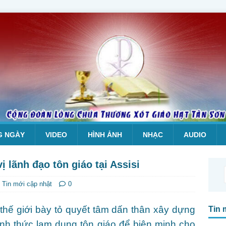
G NGÀY
VIDEO
HÌNH ẢNH
NHẠC
AUDIO
 lãnh đạo tôn giáo tại Assisi
,
Tin mới cập nhật
0
 thế giới bày tỏ quyết tâm dấn thân xây dựng
Tin 
ình thức lạm dụng tôn giáo để biện minh cho