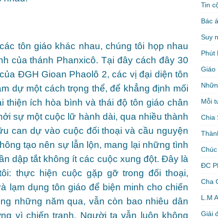
Tin c
Bác á
Suy 
ác tôn giáo khác nhau, chúng tôi họp nhau
Phút 
nh của thánh Phanxicô. Tại đây cách đây 30
Giáo 
của ĐGH Gioan Phaolô 2, các vị đại diện tôn
Nhữn
tham dự một cách trọng thể, để khẳng định mối
Mỗi t
ại thiện ích hòa bình và thái độ tôn giáo chân
khởi sự một cuộc lữ hành dài, qua nhiều thành
Chia 
 hữu can dự vào cuộc đối thoại và cầu nguyện
Thàn
hông tạo nên sự lẫn lộn, mang lại những tình
Chúc
n dập tắt không ít các cuộc xung đột. Đây là
ĐC P
tôi: thực hiện cuộc gặp gỡ trong đối thoại,
Cha 
và lạm dụng tôn giáo để biện minh cho chiến
L.M 
trong những năm qua, vẫn còn bao nhiêu dân
Giải 
ng vì chiến tranh. Người ta vẫn luôn không