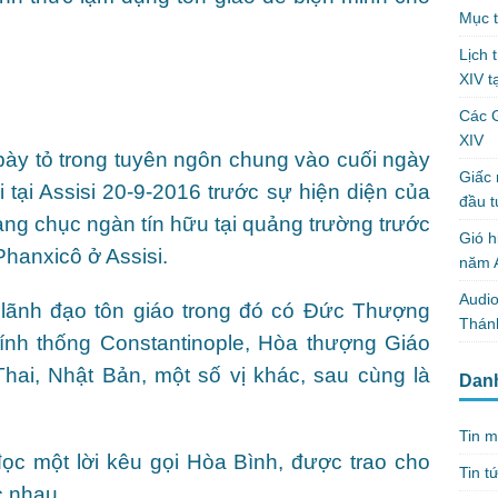
Mục t
Lịch 
XIV t
Các 
XIV
bày tỏ trong tuyên ngôn chung vào cuối ngày
Giấc 
 tại Assisi 20-9-2016 trước sự hiện diện của
đầu t
àng chục ngàn tín hữu tại quảng trường trước
Gió h
hanxicô ở Assisi.
năm A
Audio
 lãnh đạo tôn giáo trong đó có Đức Thượng
Thánh
hính thống Constantinople, Hòa thượng Giáo
hai, Nhật Bản, một số vị khác, sau cùng là
Dan
Tin m
đọc một lời kêu gọi Hòa Bình, được trao cho
Tin t
c nhau.