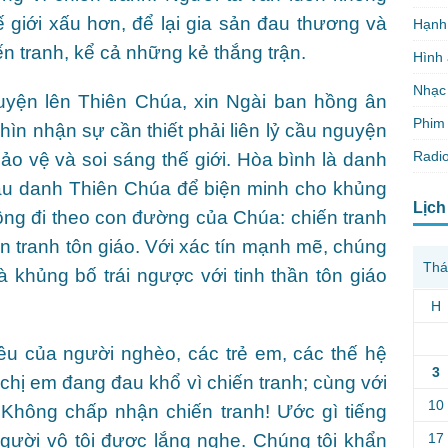
ế giới xấu hơn, để lại gia sản đau thương và
Hạnh
ến tranh, kể cả những kẻ thắng trận.
Hình
Nhạc
uyện lên Thiên Chúa, xin Ngài ban hồng ân
Phim 
nhìn nhận sự cần thiết phải liên lỷ cầu nguyện
Radio
ảo vệ và soi sáng thế giới. Hòa bình là danh
ầu danh Thiên Chúa để biện minh cho khủng
Lịch
hông đi theo con đường của Chúa: chiến tranh
n tranh tôn giáo. Với xác tín mạnh mẽ, chúng
Thá
à khủng bố trái ngược với tinh thần tôn giáo
H
êu của người nghèo, các trẻ em, các thế hệ
3
chị em đang đau khổ vì chiến tranh; cùng với
10
 Không chấp nhận chiến tranh! Ước gì tiếng
17
gười vô tội được lắng nghe. Chúng tôi khẩn