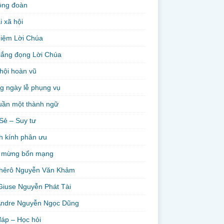
ộng đoàn
i xã hội
niệm Lời Chúa
lắng đọng Lời Chúa
hội hoàn vũ
g ngày lễ phụng vụ
uần một thành ngữ
Sẻ – Suy tư
h kính phân ưu
 mừng bổn mạng
hêrô Nguyễn Văn Khảm
Giuse Nguyễn Phát Tài
Andre Nguyễn Ngọc Dũng
đáp – Học hỏi