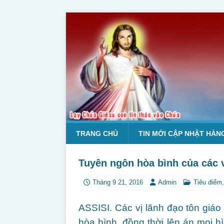
TRANG CHỦ
TIN MỚI CẬP NHẬT HÀN
Tuyên ngôn hòa bình của các vị
Tháng 9 21, 2016
Admin
Tiêu điểm
ASSISI. Các vị lãnh đạo tôn giáo
hòa bình, đồng thời lên án mọi h