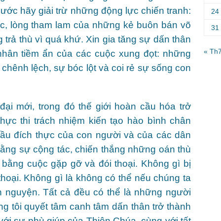
 nước hãy giải trừ những động lực chiến tranh:
24
ạc, lòng tham lam của những kẻ buôn bán võ
31
g trả thù vì quá khứ. Xin gia tăng sự dấn thân
« Th
 nhân tiềm ẩn của các cuộc xung đọt: những
à chênh lệch, sự bóc lột và coi rẻ sự sống con
ại mới, trong đó thế giới hoàn cầu hóa trở
thực thi trách nhiệm kiến tạo hào bình chân
ầu đích thực của con người và của các dân
bằng sự cộng tác, chiến thắng những oán thù
 bằng cuộc gặp gỡ và đói thoại. Không gì bị
thoại. Không gì là không có thể nếu chúng ta
nh nguyện. Tất cả đều có thể là những người
ng tôi quyết tâm canh tâm dấn thân trở thành
ới sự phù giúp của Thiên Chúa, cùng với tất