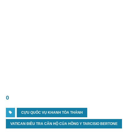
0
CỰU QUỐC VỤ KHANH TÒA THÁNH
VATICAN ĐIỀU TRA CĂN HỘ CỦA HỒNG Y TARCISIO BERTONE