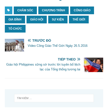
CHĂM SÓC
CHƯƠNG TRÌNH
CÔNG GIÁO
GIA ĐÌNH
GIÁO HỘI
SỰ KIỆN
THẾ GIỚI
TỔ CHỨC
TRƯỚC ĐÓ
Video Công Giáo Thế Giới Ngày 26.5.2016
TIẾP THEO
Giáo hội Philippines sững sờ trước lời tuyên bố lệch
lạc của Tổng thống tương lai