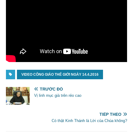
VIDEO CÔNG GIÁO THẾ GIỚI NGÀY 14.4.2016
TRƯỚC ĐÓ
Vị linh mục già trên rẻo cao
TIẾP THEO
Có thật Kinh Thánh là Lời của Chúa không?