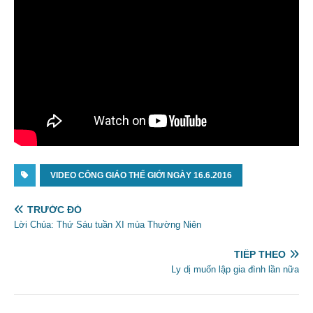
VIDEO CÔNG GIÁO THẾ GIỚI NGÀY 16.6.2016
TRƯỚC ĐÓ
Lời Chúa: Thứ Sáu tuần XI mùa Thường Niên
TIẾP THEO
Ly dị muốn lập gia đình lần nữa