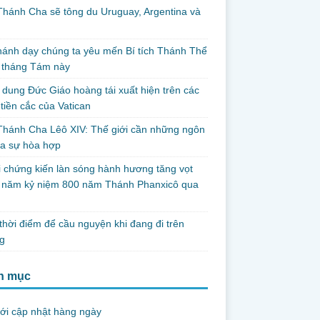
hánh Cha sẽ tông du Uruguay, Argentina và
thánh dạy chúng ta yêu mến Bí tích Thánh Thể
 tháng Tám này
dung Đức Giáo hoàng tái xuất hiện trên các
tiền cắc của Vatican
hánh Cha Lêô XIV: Thế giới cần những ngôn
ủa sự hòa hợp
i chứng kiến làn sóng hành hương tăng vọt
g năm kỷ niệm 800 năm Thánh Phanxicô qua
hời điểm để cầu nguyện khi đang đi trên
g
h mục
ới cập nhật hàng ngày