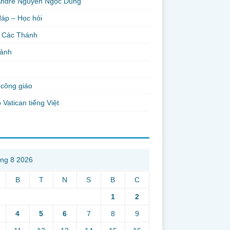
Andre Nguyễn Ngọc Dũng
đáp – Học hỏi
 Các Thánh
 ảnh
công giáo
 Vatican tiếng Việt
ng 8 2026
B
T
N
S
B
C
1
2
4
5
6
7
8
9