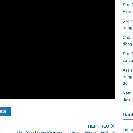
Đức T
Pêru
5 vị 
trong
Chân 
đồng 
Đức T
sứ c
Assis
tron
đời
Năm t
đườn
2016
Dan
TIẾP THEO
Tin m
o
Đức Giáo Hoàng Phanxicô vua truyền thông kỹ thuật số!