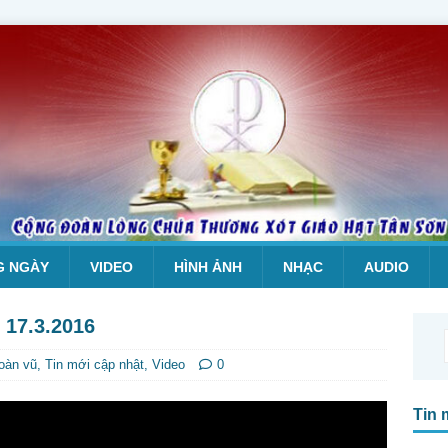
G NGÀY
VIDEO
HÌNH ẢNH
NHẠC
AUDIO
 17.3.2016
hoàn vũ
,
Tin mới cập nhật
,
Video
0
Tin 