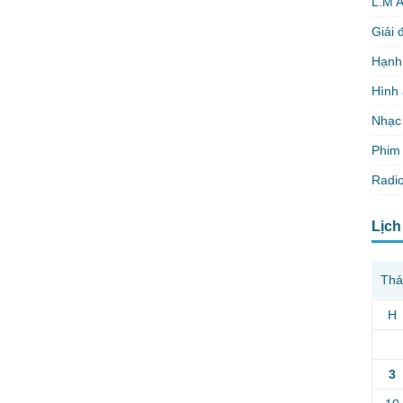
L.M 
Giải 
Hạnh
Hình
Nhạc
Phim 
Radio
Lịch
Thá
H
3