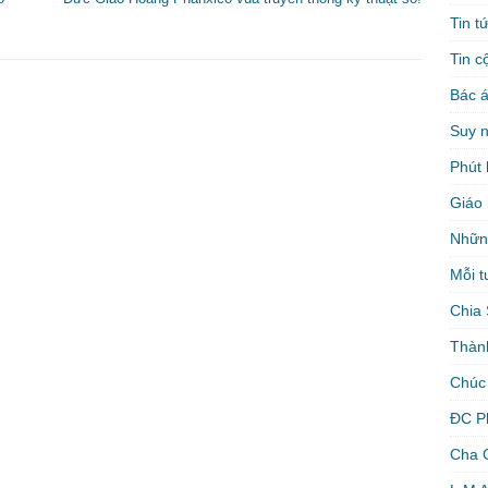
Tin t
Tin c
Bác á
Suy 
Phút 
Giáo 
Nhữn
Mỗi t
Chia 
Thàn
Chúc
ĐC P
Cha 