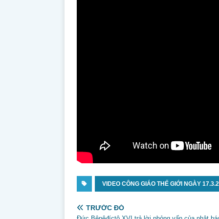
VIDEO CÔNG GIÁO THẾ GIỚI NGÀY 17.3.
TRƯỚC ĐÓ
Đức Bênêđíctô XVI trả lời phỏng vấn của nhật bá