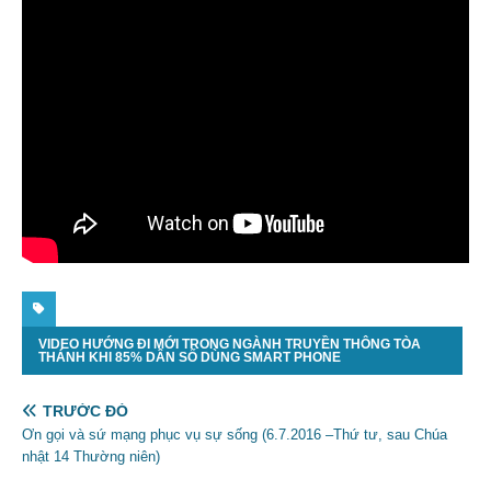
VIDEO HƯỚNG ĐI MỚI TRONG NGÀNH TRUYỀN THÔNG TÒA
THÁNH KHI 85% DÂN SỐ DÙNG SMART PHONE
TRƯỚC ĐÓ
Ơn gọi và sứ mạng phục vụ sự sống (6.7.2016 –Thứ tư, sau Chúa
nhật 14 Thường niên)