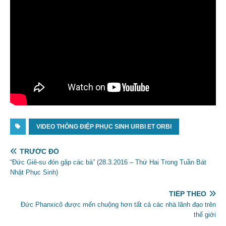
VIDEO THÔNG ĐIỆP PHỤC SINH URBI ET ORBI
TRƯỚC ĐÓ
“Đức Giê-su đón gặp các bà” (28.3.2016 – Thứ Hai Trong Tuần Bát
Nhật Phục Sinh)
TIẾP THEO
Đức Phanxicô được mến chuộng hơn tất cả các nhà lãnh đạo trên
thế giới