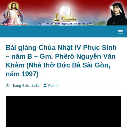
Bài giảng Chúa Nhật IV Phục Sinh
– năm B – Gm. Phêrô Nguyễn Văn
Khảm (Nhà thờ Đức Bà Sài Gòn,
năm 1997)
Tháng 4 26, 2015
Admin